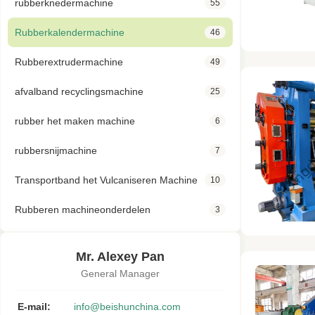
rubberknedermachine
55
Rubberkalendermachine
46
Rubberextrudermachine
49
afvalband recyclingsmachine
25
rubber het maken machine
6
rubbersnijmachine
7
Transportband het Vulcaniseren Machine
10
Rubberen machineonderdelen
3
Mr. Alexey Pan
General Manager
E-mail:
info@beishunchina.com