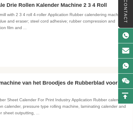
CONTACT
e Drie Rollen Kalender Machine 2 3 4 Roll
ill with 2 3 4 roll 4-roller Application Rubber calendering machine
of glue and eraser; steel cord adhesive; rubber compression and
ion film and ...
machine van het Broodjes de Rubberblad voor
ber Sheet Calender For Print Industry Application Rubber calender
ion calender, pressure type rolling machine, laminating calender and
 sheet outputting, ...