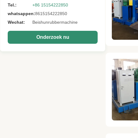
Tel.:
+86 15154222850
whatsappen:
8615154222850
Wechat:
Beishunrubbermachine
Onderzoek nu