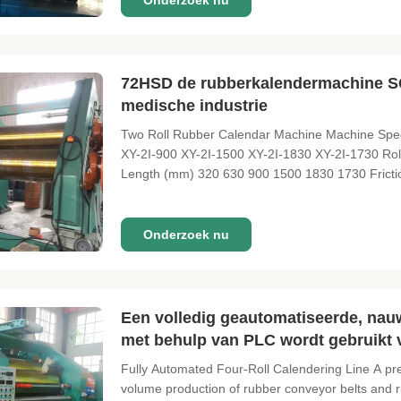
Onderzoek nu
72HSD de rubberkalendermachine S
medische industrie
Two Roll Rubber Calendar Machine Machine Speci
XY-2I-900 XY-2I-1500 XY-2I-1830 XY-2I-1730 Rol
Length (mm) 320 630 900 1500 1830 1730 Friction 
Onderzoek nu
Een volledig geautomatiseerde, nauwk
met behulp van PLC wordt gebruikt 
rubberen platen.
Fully Automated Four-Roll Calendering Line A pr
volume production of rubber conveyor belts and r