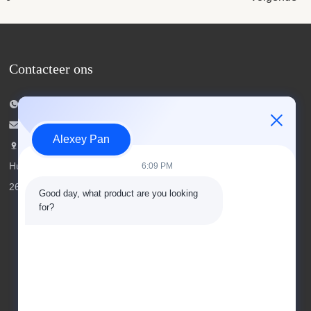
Contacteer ons
Tel.: 00-86-15154222850
E-mailen:
info@beishunchina.com
Alexey Pan
Voeg toe Voeg: 338 Mingxi Road,
Huangdao district, Qingdao China, Postcode:
6:09 PM
266400
Good day, what product are you looking 
for?