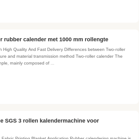
ler rubber calender met 1000 mm rollengte
High Quality And Fast Delivery Differences between Two-roller
cture and material transmission method Two-roller calender The
simple, mainly composed of ...
ne SGS 3 rollen kalendermachine voor
abric Printing Blanket Application Rubber calendering machine is