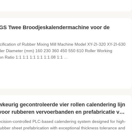
GS Twee Broodjeskalendermachine voor de
fication of Rubber Mixing Mill Machine Model XY-2I-320 XY-2I-630
ler Diameter (mm) 160 230 360 450 550 610 Roller Working
Ratio 1:1 1:1 1:1 1:1 1:1.08 1:1 ...
eurig gecontroleerde vier rollen calendering lijn
voor rubberen vervoerbanden en prefabricatie van
ecision-controlled PLC-based calendering system designed for high-
ubber sheet prefabrication with exceptional thickness tolerance and