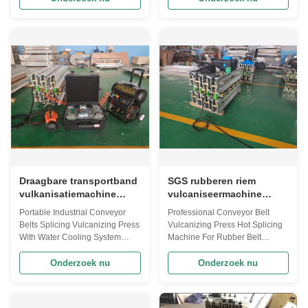
dependable, lightweight and
Professional portable
portable machine, which is
vulcanizing equipment
widely used in the field of
designed for on-site conveyor
jointing of canvas, nylon, steel
belt repair and splicing
cord conveyor belt at spot in the
applications. Application
field of ...
Conveyor Belt Splicing
Vulcanizing Press is ...
Draagbare transportband
SGS rubberen riem
vulkanisatiemachine
vulcaniseermachine
Industriële
2.0Mpa hete
Portable Industrial Conveyor
Professional Conveyor Belt
transportbandverbindingsmachine
verbindingsmachine voor
Belts Splicing Vulcanizing Press
Vulcanizing Press Hot Splicing
rubberen riem
With Water Cooling System
Machine For Rubber Belt
Application: Conveyor Belt
Application: Conveyor Belt
Splicing Vulcanizing Press is
Splicing Vulcanizing Press is
Onderzoek nu
Onderzoek nu
widely used in the field of
widely used in the field of
jointing of canvas, nylon, steel
jointing of canvas, nylon, steel
cord conveyor belt at spot in
cord conveyor belt at spot in