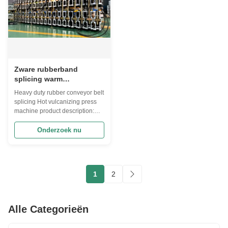
Zware rubberband
splicing warm
vulcaniserende pers
Heavy duty rubber conveyor belt
machine
splicing Hot vulcanizing press
machine product description:
Heavy-duty rubber conveyor
belt joint machine is a kind of
Onderzoek nu
equipment specially used to
connect heavy-duty rubber
conveyor belts to ensure the
efficient and stable operation of
1
2
the conveyor belt. The following
...
Alle Categorieën