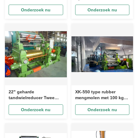
Kantelhoek en
Kneedmachine met PLC
Waterkoeling voor
Besturing voor Efficiënte
Onderzoek nu
Onderzoek nu
Automatische
Rubberverwerking
Rubbermenging
22" geharde
XK-550 type rubber
tandwielreducer Twee
mengmolen met 100 kg
rollen rubber mixing mill
batchcapaciteit en 1500
machine voor rubber
mm walslengte
Onderzoek nu
Onderzoek nu
compounding ISO
gecertificeerd