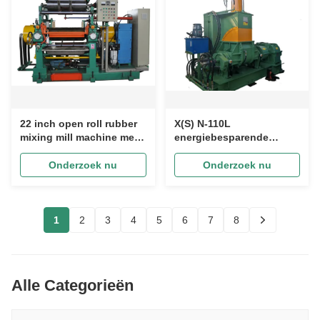
22 inch open roll rubber
X(S) N-110L
mixing mill machine met
energiebesparende
hydraulische aanpassing
rubberinterne mixer:
en stock blender
bespaart arbeid, laag
Onderzoek nu
Onderzoek nu
falen, ononderbroken
werking.
1
2
3
4
5
6
7
8
Alle Categorieën