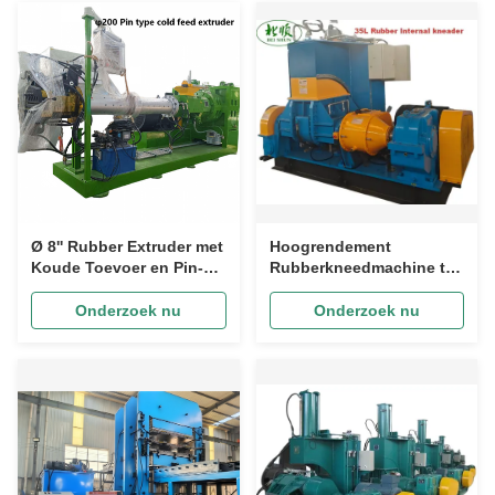
Ø 8'' Rubber Extruder met
Hoogrendement
Koude Toevoer en Pin-
Rubberkneedmachine te
Type / Rubberplaat,
Koop | Industriële Rubber
Bandenprofiel Extruder
Interne Mixer &
Onderzoek nu
Onderzoek nu
holtevolume 35L