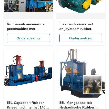
Rubbervulcaniserende
Elektrisch verwarmd
persmachine met
snijsysteem rubber
uniforme druk, precieze
kneder machine met
temperatuurregeling en
9500KG capaciteit en 55
Onderzoek nu
Onderzoek nu
PLC-regeling voor de
L mengcapaciteit
vervaardiging van rubber
55L Capaciteit Rubber
55L Mengcapaciteit
Kneedmachine met 140°
Hydraulische Rubber