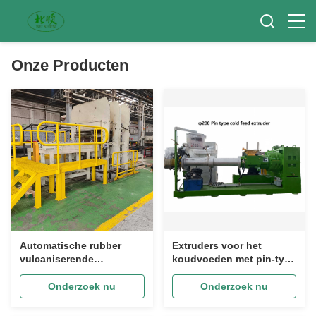
Onze Producten
Automatische rubber
Extruders voor het
vulcaniserende
koudvoeden met pin-type
persmachine met 200 mm
en pin-barrel voor de
cilinder slag en 0-25 MPa
rubberplaat- en
Onderzoek nu
Onderzoek nu
drukbereik
bandenloopindustrie