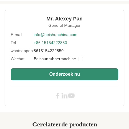
Roller Type:
I-type, F-type (omgekeerde L), S-type
Roll Material:
Gekoeld gietijzer
Mr. Alexey Pan
Roller Structure:
Rondom geboord
General Manager
Basement
Lassen of gegoten
E-mail:
info@beishunchina.com
Material:
Tel.:
+86 15154222850
Gear Box:
Harde tandwieloverbrenging
whatsappen:
8615154222850
Lubrication Way:
Automatisch
Wechat:
Beishunrubbermachine
High Light:
CE 4-rollen rubberen kalendermachine
,
vier rollen rubberen kalendermachine CE
,
Onderzoek nu
rubberen transportband productielijn CE
Gerelateerde producten