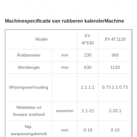
Machinespecificatie van rubberen kalender
Machine
XY-
Model
XY-4Г1120
4Г630
Roldiameter
mm
230
360
Werklengte
mm
630
1120
Wrijvingsverhouding
1:1:1:1
0.73:1:1:0.73
Middelste rol
omw/min
2.1-21
2-20.1
lineaire snelheid
Nip-
mm
0-10
0-10
aanpassingsbereik