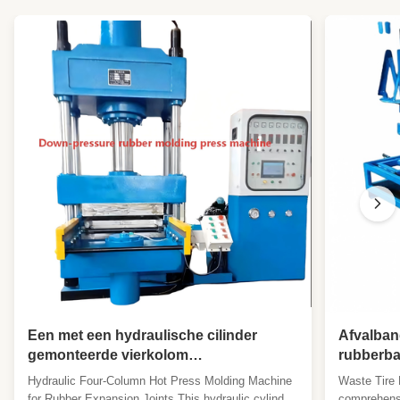
Een met een hydraulische cilinder
Afvalba
gemonteerde vierkolom
rubberba
warmpersvormmachine met een hete
shredder
Hydraulic Four-Column Hot Press Molding Machine
Waste Tire 
plaat die met water kan worden
rubberbl
for Rubber Expansion Joints This hydraulic cylinder-
comprehensi