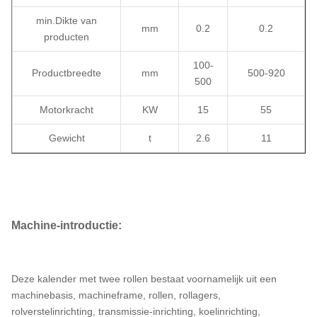
min.Dikte van
mm
0.2
0.2
producten
100-
Productbreedte
mm
500-920
500
Motorkracht
KW
15
55
Gewicht
t
2.6
11
Machine-introductie:
Deze kalender met twee rollen bestaat voornamelijk uit een
machinebasis, machineframe, rollen, rollagers,
rolverstelinrichting, transmissie-inrichting, koelinrichting,