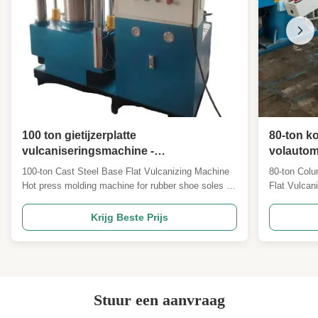
100 ton gietijzerplatte
80-ton k
vulcaniseringsmachine -
volautom
warmpersvormmachine voor rubberen
vulkanis
100-ton Cast Steel Base Flat Vulcanizing Machine
80-ton Colu
schoenenzool - vierkolomtype met twee
Hot press molding machine for rubber shoe soles -
Flat Vulcan
werklagen
four-column type with two working layers Machine
Capabilitie
Overview Our 100-ton four-column flat vulcanizing
precision PL
Krijg Beste Prijs
press is specifically engineered for hot press
machine is 
molding of rubber shoe soles. Featuring a solid cast
hydraulic mo
...
applications
Stuur een aanvraag