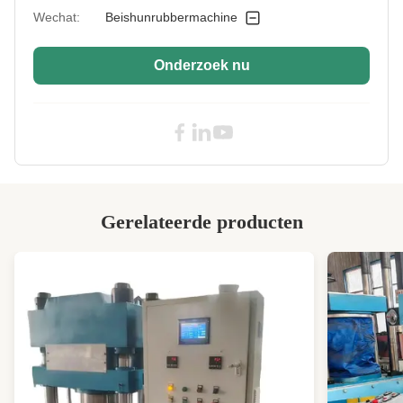
Adapted Max.
Volgens klantenvereisten
Wechat:
Beishunrubbermachine
Rubber Sheet
Width:
Onderzoek nu
High Light:
16mm Elektrisch Rubberblad die Machin
koelen
,
Rubber de Samenstellingsblad SGS van de
Blad Koelmachine
,
16mm Partij van Rubber Koelmachine
Gerelateerde producten