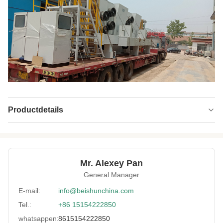
Productdetails
Type:
Partij van het Koelen van Machine
Automatic Grade:
Automatisch
Mr. Alexey Pan
Driven Type:
Elektrisch
General Manager
Rubber Sheet
3-16 mm
E-mail:
info@beishunchina.com
Thickness:
Tel.:
+86 15154222850
Voltage:
Verzoek van de klant
whatsappen:
8615154222850