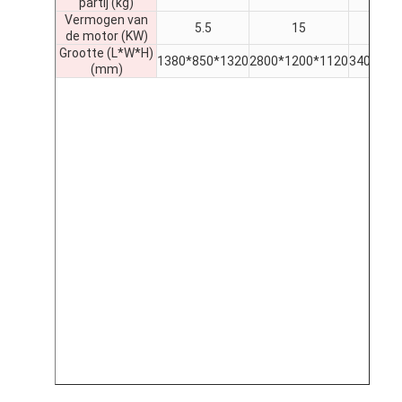
partij (kg)
Vermogen van
5.5
15
18
de motor (KW)
Grootte (L*W*H)
1380*850*1320
2800*1200*1120
3400*15
(mm)