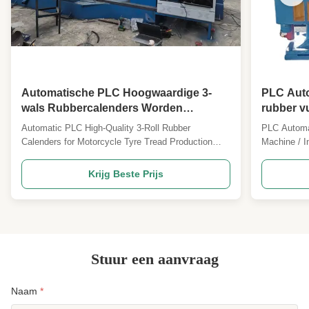
Automatische PLC Hoogwaardige 3-
PLC Aut
wals Rubbercalenders Worden
rubber vu
Gebruikt in Motorband Loopvlak
rubber 
Automatic PLC High-Quality 3-Roll Rubber
PLC Automa
Productielijnen.
Calenders for Motorcycle Tyre Tread Production
Machine / I
Three-roll calender machines are precision
rubber insu
engineered for motorcycle tyre tread production
specialized
Krijg Beste Prijs
lines, offering reliable performance and exceptional
insulation 
film quality. Primary Applications This calendering
Vulcanizati
machine is ...
sulfur or ...
Stuur een aanvraag
Naam
*