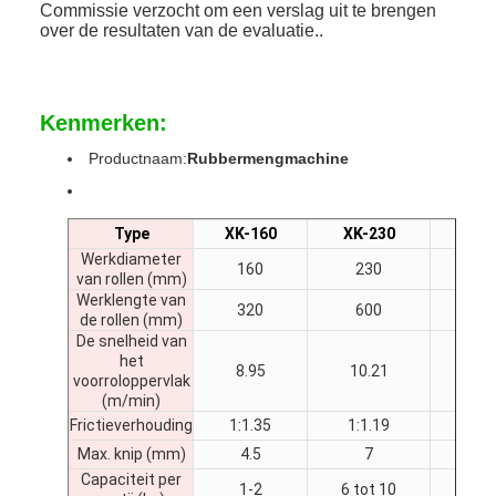
Commissie verzocht om een verslag uit te brengen
over de resultaten van de evaluatie..
Kenmerken:
Productnaam:
Rubbermengmachine
Type
XK-160
XK-230
XK-
Werkdiameter
160
230
25
van rollen (mm)
Werklengte van
320
600
62
de rollen (mm)
De snelheid van
het
8.95
10.21
14
voorroloppervlak
(m/min)
Frictieverhouding
1:1.35
1:1.19
1:1
Max. knip (mm)
4.5
7
8
Capaciteit per
1-2
6 tot 10
8-