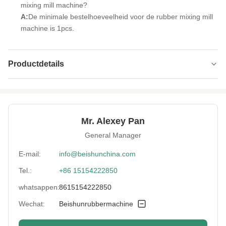
mixing mill machine?
A:
De minimale bestelhoeveelheid voor de rubber mixing mill
machine is 1pcs.
Productdetails
Roller Drive:
Motortoestel
Material:
staal
Mr. Alexey Pan
Roller Space:
2 mm-150 mm
General Manager
Roller Lubrication:
Handleiding
E-mail:
info@beishunchina.com
Tel.:
+86 15154222850
Roller Bearings:
NSK
whatsappen:
8615154222850
RollerSpeed:
18.6 m/min
Wechat:
Beishunrubbermachine
Name:
Rubber het mengen zich molenmachine