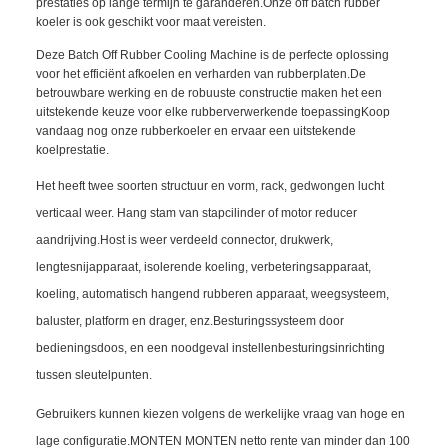
prestaties op lange termijn te garanderen.Onze off batch rubber
koeler is ook geschikt voor maat vereisten.
Deze Batch Off Rubber Cooling Machine is de perfecte oplossing
voor het efficiënt afkoelen en verharden van rubberplaten.De
betrouwbare werking en de robuuste constructie maken het een
uitstekende keuze voor elke rubberverwerkende toepassingKoop
vandaag nog onze rubberkoeler en ervaar een uitstekende
koelprestatie.
Het heeft twee soorten structuur en vorm, rack, gedwongen lucht
verticaal weer. Hang stam van stapcilinder of motor reducer
aandrijving.Host is weer verdeeld connector, drukwerk,
lengtesnijapparaat, isolerende koeling, verbeteringsapparaat,
koeling, automatisch hangend rubberen apparaat, weegsysteem,
baluster, platform en drager, enz.Besturingssysteem door
bedieningsdoos, en een noodgeval instellen
besturingsinrichting
tussen sleutelpunten.
Gebruikers kunnen kiezen volgens de werkelijke vraag van hoge en
lage configuratie.MONTEN MONTEN netto rente van minder dan 100