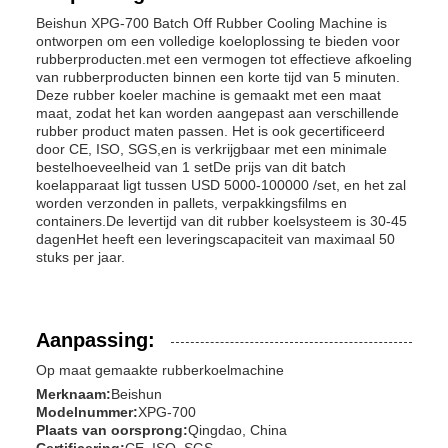
Beishun XPG-700 Batch Off Rubber Cooling Machine is
ontworpen om een volledige koeloplossing te bieden voor
rubberproducten.met een vermogen tot effectieve afkoeling
van rubberproducten binnen een korte tijd van 5 minuten.
Deze rubber koeler machine is gemaakt met een maat
maat, zodat het kan worden aangepast aan verschillende
rubber product maten passen. Het is ook gecertificeerd
door CE, ISO, SGS,en is verkrijgbaar met een minimale
bestelhoeveelheid van 1 setDe prijs van dit batch
koelapparaat ligt tussen USD 5000-100000 /set, en het zal
worden verzonden in pallets, verpakkingsfilms en
containers.De levertijd van dit rubber koelsysteem is 30-45
dagenHet heeft een leveringscapaciteit van maximaal 50
stuks per jaar.
Aanpassing:
Op maat gemaakte rubberkoelmachine
Merknaam:
Beishun
Modelnummer:
XPG-700
Plaats van oorsprong:
Qingdao, China
Certificering:
CE, ISO, SGS