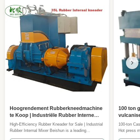
Hoogrendement Rubberkneedmachine
100 ton g
te Koop | Industriële Rubber Interne
vulcanis
Mixer & holtevolume 35L
warmper
High-Efficiency Rubber Kneader for Sale | Industrial
100-ton Cas
schoenen
Rubber Internal Mixer Beishun is a leading
Hot press m
werklag
manufacturer of advanced rubber manufacturing
four-column