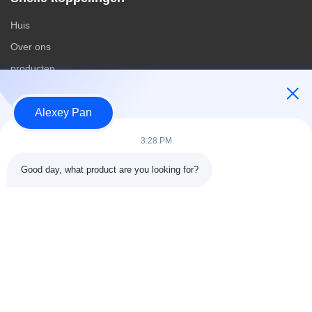
Huis
Over ons
producten
Contacteer ons
Alexey Pan
Categorieën
3:28 PM
Rubberen vulcaniseerpersmachine
Good day, what product are you looking for?
Rubber het Mengen zich Molenmachine
Batch Off Rubber Koelmachine
Motorfietsbanden maken
rubberknedermachine
Contacteer ons
Tel.: 00-86-15154222850