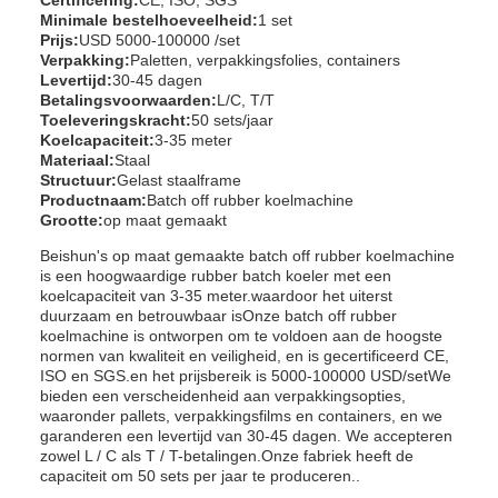
Minimale bestelhoeveelheid:
1 set
Prijs:
USD 5000-100000 /set
Verpakking:
Paletten, verpakkingsfolies, containers
Levertijd:
30-45 dagen
Betalingsvoorwaarden:
L/C, T/T
Toeleveringskracht:
50 sets/jaar
Koelcapaciteit:
3-35 meter
Materiaal:
Staal
Structuur:
Gelast staalframe
Productnaam:
Batch off rubber koelmachine
Grootte:
op maat gemaakt
Beishun's op maat gemaakte batch off rubber koelmachine
is een hoogwaardige rubber batch koeler met een
koelcapaciteit van 3-35 meter.waardoor het uiterst
duurzaam en betrouwbaar isOnze batch off rubber
koelmachine is ontworpen om te voldoen aan de hoogste
normen van kwaliteit en veiligheid, en is gecertificeerd CE,
ISO en SGS.en het prijsbereik is 5000-100000 USD/setWe
bieden een verscheidenheid aan verpakkingsopties,
waaronder pallets, verpakkingsfilms en containers, en we
garanderen een levertijd van 30-45 dagen. We accepteren
zowel L / C als T / T-betalingen.Onze fabriek heeft de
capaciteit om 50 sets per jaar te produceren..