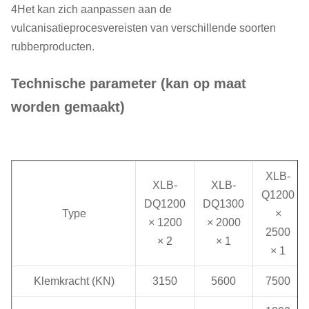
4Het kan zich aanpassen aan de
vulcanisatieprocesvereisten van verschillende soorten
rubberproducten.
Technische parameter (kan op maat
worden gemaakt)
XLB-
XLB-
XLB-
Q1200
DQ1200
DQ1300
Type
×
× 1200
× 2000
2500
× 2
× 1
× 1
Klemkracht (KN)
3150
5600
7500