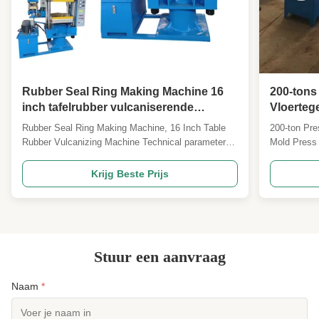
Rubber Seal Ring Making Machine 16
200-tons
inch tafelrubber vulcaniserende
Vloerteg
machine
Output V
Rubber Seal Ring Making Machine, 16 Inch Table
200-ton Pre
Rubber Vulcanizing Machine Technical parameter:
Mold Press 
Model XLB-D/Q 400*400*2 XLB-D/Q 600*600*2
press is de
XLB-D/Q 600*600*2 XLB-D/Q 450*450/600*2 XLB-
rubber floor
Krijg Beste Prijs
D/Q 750*850*2 ltem (mn)Nominal clamp mould
efficiency 
force 0.5 1.0 1.6 1.6 1.6 (mm)Specification of hot
Breakdown 1
plate 400*400 600*600 600...
press ...
Stuur een aanvraag
Naam
*