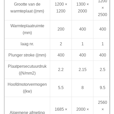
1200
Grootte van de
1200 ×
1300 ×
×
warmteplaat ((mm)
1200
2000
2500
Warmteplaatruimte
200
400
400
(mm)
laag nr.
2
1
1
Plunger stroke ((mm)
400
400
400
Plaatpersecutuurdruk
2.2
2.15
2.5
((N/mm2)
Hoofdmotorvermogen
5.5
8
9.5
((kw)
2560
1685 ×
2000 ×
×
Algemene afmeting