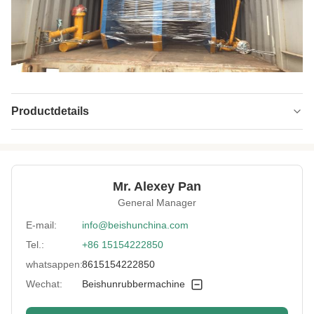
Productdetails
Vulcanizing Time:
0-999s
Main Motor Power:
11 kW
Mr. Alexey Pan
Temperature
0-200°C
General Manager
Range:
E-mail:
info@beishunchina.com
Power:
50 kW
Tel.:
+86 15154222850
Condition:
Nieuw
whatsappen:
8615154222850
Mode Of
Ondersteuning van aanpassingen
Wechat:
Beishunrubbermachine
Production: