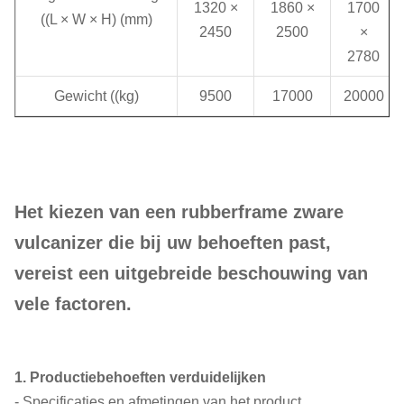
1320 ×
1860 ×
1700
((L × W × H) (mm)
2450
2500
×
2780
Gewicht ((kg)
9500
17000
20000
Het kiezen van een rubberframe zware
vulcanizer die bij uw behoeften past,
vereist een uitgebreide beschouwing van
vele factoren.
1. Productiebehoeften verduidelijken
- Specificaties en afmetingen van het product