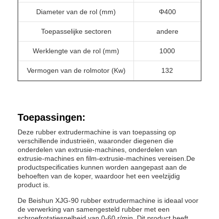
Diameter van de rol (mm)
Φ400
Toepasselijke sectoren
andere
Werklengte van de rol (mm)
1000
Vermogen van de rolmotor (Kw)
132
Toepassingen:
Deze rubber extrudermachine is van toepassing op
verschillende industrieën, waaronder diegenen die
onderdelen van extrusie-machines, onderdelen van
extrusie-machines en film-extrusie-machines vereisen.De
productspecificaties kunnen worden aangepast aan de
behoeften van de koper, waardoor het een veelzijdig
product is.
De Beishun XJG-90 rubber extrudermachine is ideaal voor
de verwerking van samengesteld rubber met een
schroefrotatiesnelheid van 0-60 r/min. Dit product heeft