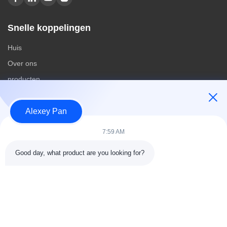
Snelle koppelingen
Huis
Over ons
producten
Contacteer ons
Alexey Pan
Categorieën
7:59 AM
Rubberen vulcaniseerpersmachine
Good day, what product are you looking for?
Rubber het Mengen zich Molenmachine
Batch Off Rubber Koelmachine
Motorfietsbanden maken
rubberknedermachine