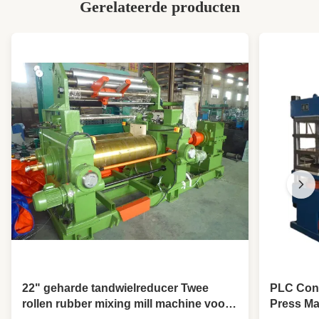
Gerelateerde producten
,
300 mm rubber extrudermachine
,
1000 mm rubber extrudermachine
22" geharde tandwielreducer Twee
PLC Cont
rollen rubber mixing mill machine voor
Press Ma