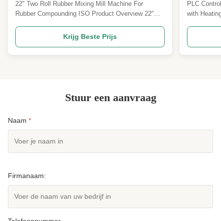
rubber compounding ISO gecertificeerd
57.6kw×2
22" Two Roll Rubber Mixing Mill Machine For
PLC Control
Manual
Rubber Compounding ISO Product Overview 22"
with Heati
Hardened Gear Reducer Two Roll Rubber Mixing
PLC Or Man
Mill for professional rubber compounding
Vulcanizing
Krijg Beste Prijs
applications. This industrial mixing mill is designed
options wit
for efficient processing of rubber materials with
(Less than 
precision and ...
accommodat
Stuur een aanvraag
Naam
*
Firmanaam:
Telefoonnummer