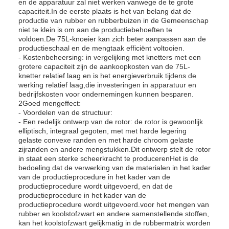
en de apparatuur zal niet werken vanwege de te grote
capaciteit.In de eerste plaats is het van belang dat de
productie van rubber en rubberbuizen in de Gemeenschap
niet te klein is om aan de productiebehoeften te
voldoen.De 75L-knoeier kan zich beter aanpassen aan de
productieschaal en de mengtaak efficiënt voltooien.
- Kostenbeheersing: in vergelijking met knetters met een
grotere capaciteit zijn de aankoopkosten van de 75L-
knetter relatief laag en is het energieverbruik tijdens de
werking relatief laag,die investeringen in apparatuur en
bedrijfskosten voor ondernemingen kunnen besparen.
2Goed mengeffect:
- Voordelen van de structuur:
- Een redelijk ontwerp van de rotor: de rotor is gewoonlijk
elliptisch, integraal gegoten, met met harde legering
gelaste convexe randen en met harde chroom gelaste
zijranden en andere mengstukken.Dit ontwerp stelt de rotor
in staat een sterke scheerkracht te producerenHet is de
bedoeling dat de verwerking van de materialen in het kader
van de productieprocedure in het kader van de
productieprocedure wordt uitgevoerd, en dat de
productieprocedure in het kader van de
productieprocedure wordt uitgevoerd.voor het mengen van
rubber en koolstofzwart en andere samenstellende stoffen,
kan het koolstofzwart gelijkmatig in de rubbermatrix worden