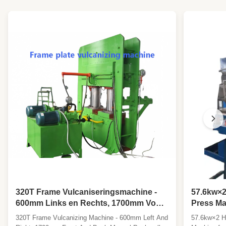
320T Frame Vulcaniseringsmachine -
57.6kw×2
600mm Links en Rechts, 1700mm Voor
Press Ma
en Achter Handmatige Push-Pull Mold
Plunger 
320T Frame Vulcanizing Machine - 600mm Left And
57.6kw×2 H
Hot Pressing Forming Machine