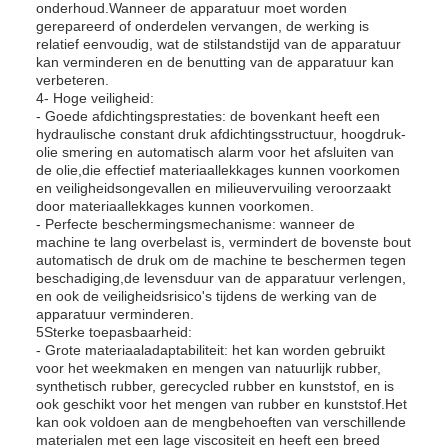
onderhoud.Wanneer de apparatuur moet worden
gerepareerd of onderdelen vervangen, de werking is
relatief eenvoudig, wat de stilstandstijd van de apparatuur
kan verminderen en de benutting van de apparatuur kan
verbeteren.
4- Hoge veiligheid:
- Goede afdichtingsprestaties: de bovenkant heeft een
hydraulische constant druk afdichtingsstructuur, hoogdruk-
olie smering en automatisch alarm voor het afsluiten van
de olie,die effectief materiaallekkages kunnen voorkomen
en veiligheidsongevallen en milieuvervuiling veroorzaakt
door materiaallekkages kunnen voorkomen.
- Perfecte beschermingsmechanisme: wanneer de
machine te lang overbelast is, vermindert de bovenste bout
automatisch de druk om de machine te beschermen tegen
beschadiging,de levensduur van de apparatuur verlengen,
en ook de veiligheidsrisico's tijdens de werking van de
apparatuur verminderen.
5Sterke toepasbaarheid:
- Grote materiaaladaptabiliteit: het kan worden gebruikt
voor het weekmaken en mengen van natuurlijk rubber,
synthetisch rubber, gerecycled rubber en kunststof, en is
ook geschikt voor het mengen van rubber en kunststof.Het
kan ook voldoen aan de mengbehoeften van verschillende
materialen met een lage viscositeit en heeft een breed