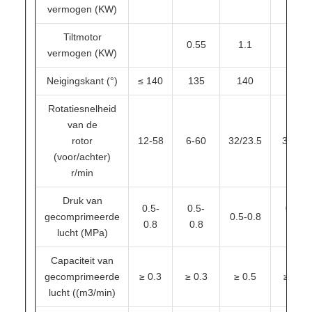
vermogen (KW)
Tiltmotor
0.55
1.1
1.5
vermogen (KW)
Neigingskant (°)
≤ 140
135
140
140
Rotatiesnelheid
van de
rotor
12-58
6-60
32/23.5
32/25
(voor/achter)
r/min
Druk van
0.5-
0.5-
0.5-
gecomprimeerde
0.5-0.8
0.8
0.8
0.8
lucht (MPa)
Capaciteit van
gecomprimeerde
≥ 0.3
≥ 0.3
≥ 0.5
≥ 0.7
lucht ((m3/min)