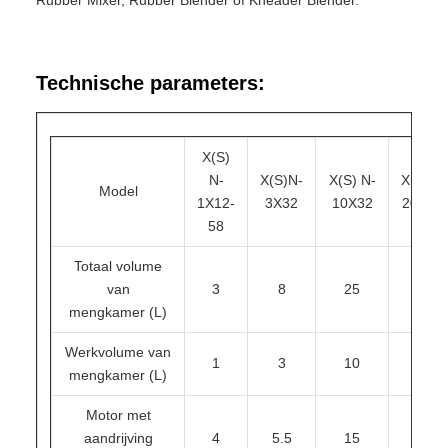
Rubber Mixer, Rubber Blender of Kneader Blender.
Technische parameters:
X(S)
N-
X(S)N-
X(S) N-
X(S)N-
Model
1X12-
3X32
10X32
20X32
58
Totaal volume
van
3
8
25
45
mengkamer (L)
Werkvolume van
1
3
10
20
mengkamer (L)
Motor met
aandrijving
4
5.5
15
30