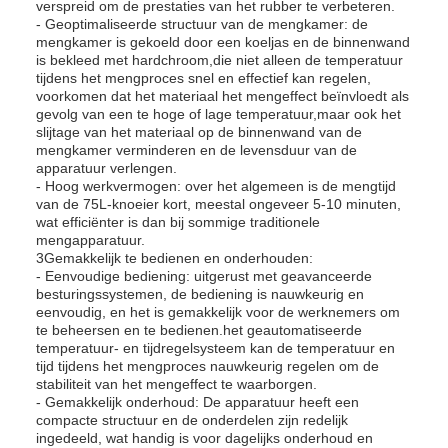
verspreid om de prestaties van het rubber te verbeteren.
- Geoptimaliseerde structuur van de mengkamer: de
mengkamer is gekoeld door een koeljas en de binnenwand
is bekleed met hardchroom,die niet alleen de temperatuur
tijdens het mengproces snel en effectief kan regelen,
voorkomen dat het materiaal het mengeffect beïnvloedt als
gevolg van een te hoge of lage temperatuur,maar ook het
slijtage van het materiaal op de binnenwand van de
mengkamer verminderen en de levensduur van de
apparatuur verlengen.
- Hoog werkvermogen: over het algemeen is de mengtijd
van de 75L-knoeier kort, meestal ongeveer 5-10 minuten,
wat efficiënter is dan bij sommige traditionele
mengapparatuur.
3Gemakkelijk te bedienen en onderhouden:
- Eenvoudige bediening: uitgerust met geavanceerde
besturingssystemen, de bediening is nauwkeurig en
eenvoudig, en het is gemakkelijk voor de werknemers om
te beheersen en te bedienen.het geautomatiseerde
temperatuur- en tijdregelsysteem kan de temperatuur en
tijd tijdens het mengproces nauwkeurig regelen om de
stabiliteit van het mengeffect te waarborgen.
- Gemakkelijk onderhoud: De apparatuur heeft een
compacte structuur en de onderdelen zijn redelijk
ingedeeld, wat handig is voor dagelijks onderhoud en