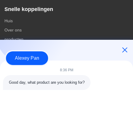
Snelle koppelingen
Huis
Over ons
producten
Contacteer ons
Alexey Pan
Categorieën
8:36 PM
Rubberen vulcaniseerpersmachine
Good day, what product are you looking for?
Rubber het Mengen zich Molenmachine
Batch Off Rubber Koelmachine
Motorfietsbanden maken
rubberknedermachine
Contacteer ons