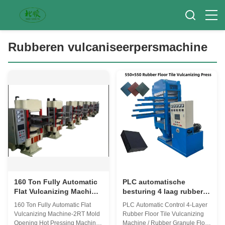
Rubberen vulcaniseerpersmachine
160 Ton Fully Automatic
PLC automatische
Flat Vulcanizing Machine-
besturing 4 laag rubber
2RT Mold Opening Hot
vloertegel
160 Ton Fully Automatic Flat
PLC Automatic Control 4-Layer
Pressing Machine
vulcaniserende machine /
Vulcanizing Machine-2RT Mold
Rubber Floor Tile Vulcanizing
rubber granule vloertegel
Opening Hot Pressing Machine
Machine / Rubber Granule Floor