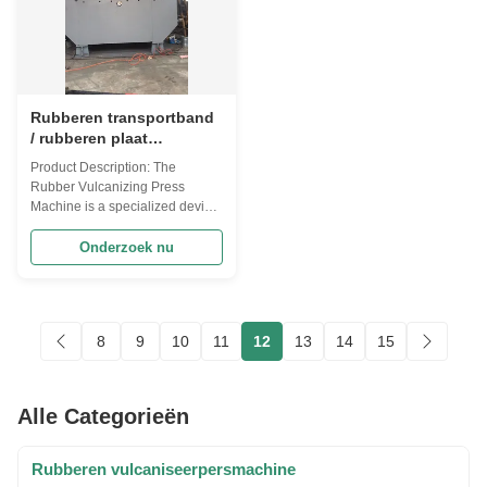
Rubberen transportband
/ rubberen plaat
Vulcaniseerpersmachine
Product Description: The
met temperatuurbereik 0-
Rubber Vulcanizing Press
300 ℃
Machine is a specialized device
used in the vulcanization of
rubber materials. It has a
Onderzoek nu
voltage of 380V and a
temperature range of 0-300℃, a
pressure range of 0-25MPa, and
electric heating mode. The
8
9
10
11
12
13
14
15
machine is certified by CE and
equipped with ...
Alle Categorieën
Rubberen vulcaniseerpersmachine