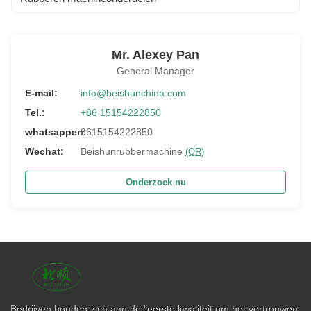
Mr. Alexey Pan
General Manager
E-mail:
info@beishunchina.com
Tel.:
+86 15154222850
whatsappen:
8615154222850
Wechat:
Beishunrubbermachine
(QR)
Onderzoek nu
Bedrijven houden zich aan de "eerste kwaliteit om het vertrouwen