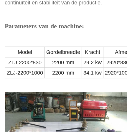
continuïteit en stabiliteit van de productie.
Parameters van de machine:
Model
Gordelbreedte
Kracht
Afmeti
ZLJ-2200*830
2200 mm
29.2 kw
2920*830
ZLJ-2200*1000
2200 mm
34.1 kw
2920*1000