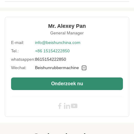
Heating Platen
900 mm × 2020 mm
Size:
Cooling Time:
10-15 minuten.
Mr. Alexey Pan
General Manager
Heating Platen:
siliconen elementen deken
E-mail:
info@beishunchina.com
Heating Power:
25.2KW
Tel.:
+86 15154222850
Vulcanizing
145℃
whatsappen:
8615154222850
Temperature:
Wechat:
Beishunrubbermachine
Year:
2019
Port:
Qingdao
Onderzoek nu
Heating Plate
18/22 graden of rechthoek
Angle:
Showroom
Geen
Location:
Packing:
Paletten