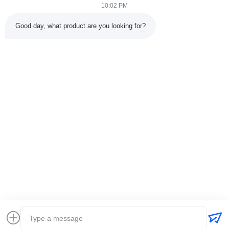
10:02 PM
श्रेणियाँ
Good day, what product are you looking for?
रबर वल्केनाइजिंग प्रेस मशीन
रबर मिक्सिंग मिल मशीन
बैच ऑफ रबर कूलिंग मशीन
मोटरसाइकिल टायर बनाने की मशीन
रबड़ Kneader मशीन
संपर्क करें
टेलीफोन: 00-86-15154222850
ईमेल:
info@beishunchina.com
जोड़ें जोड़ें: 338 मिंग्सी रोड, हुआंगदाओ जिला, क़िंगदाओ चीन, डाक कोडः
266400
Copyright © 2022-2026 Qingdao Beishun Environmental Protection
Technology Co.,Ltd. . सर्वाधिकार सुरक्षित। |
साइटमैप