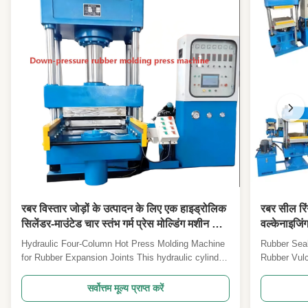
रबर विस्तार जोड़ों के उत्पादन के लिए एक हाइड्रोलिक
रबर सील रि
सिलेंडर-माउंटेड चार स्तंभ गर्म प्रेस मोल्डिंग मशीन का
वल्केनाइजिं
उपयोग किया जाता है जिसमें एक गर्म प्लेट होती है जिसे
Hydraulic Four-Column Hot Press Molding Machine
Rubber Seal
पानी से गर्म या ठंडा किया जा सकता है।
for Rubber Expansion Joints This hydraulic cylinder-
Rubber Vulc
mounted four-column hot press molding machine
Model XLB-
features water-heated/cooled hot plates and is
XLB-D/Q 60
सर्वोत्तम मूल्य प्राप्त करें
specifically designed for manufacturing high-quality
D/Q 750*85