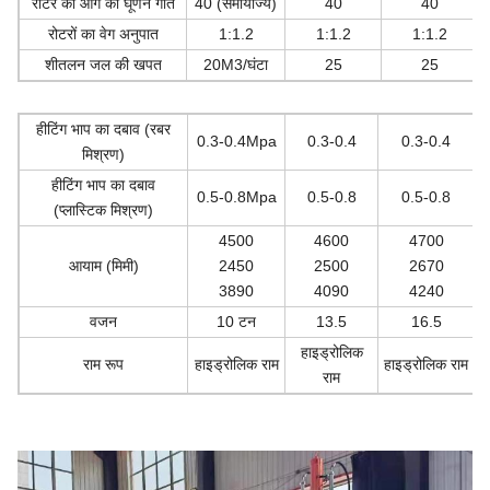
रोटर की आगे की घूर्णन गति
40 (समायोज्य)
40
40
रोटरों का वेग अनुपात
1:1.2
1:1.2
1:1.2
शीतलन जल की खपत
20M3/घंटा
25
25
हीटिंग भाप का दबाव (रबर
0.3-0.4Mpa
0.3-0.4
0.3-0.4
मिश्रण)
हीटिंग भाप का दबाव
0.5-0.8Mpa
0.5-0.8
0.5-0.8
(प्लास्टिक मिश्रण)
4500
4600
4700
आयाम (मिमी)
2450
2500
2670
3890
4090
4240
वजन
10 टन
13.5
16.5
हाइड्रोलिक
राम रूप
हाइड्रोलिक राम
हाइड्रोलिक राम
ह
राम