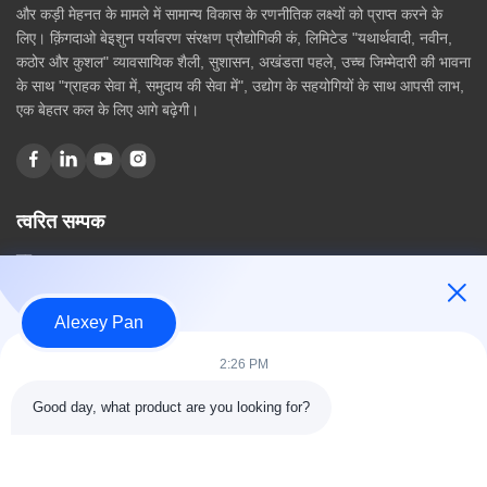
और कड़ी मेहनत के मामले में सामान्य विकास के रणनीतिक लक्ष्यों को प्राप्त करने के
लिए। क़िंगदाओ बेइशुन पर्यावरण संरक्षण प्रौद्योगिकी कं, लिमिटेड "यथार्थवादी, नवीन,
कठोर और कुशल" व्यावसायिक शैली, सुशासन, अखंडता पहले, उच्च जिम्मेदारी की भावना
के साथ "ग्राहक सेवा में, समुदाय की सेवा में", उद्योग के सहयोगियों के साथ आपसी लाभ,
एक बेहतर कल के लिए आगे बढ़ेगी।
त्वरित सम्पक
घर
हमारे बारे में
उत्पादों
Alexey Pan
संपर्क करें
2:26 PM
श्रेणियाँ
Good day, what product are you looking for?
रबर वल्केनाइजिंग प्रेस मशीन
रबर मिक्सिंग मिल मशीन