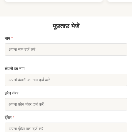
rubber expansion joints. The machine utilizes
force 0.5 1.
precise ...
plate 400*4
पूछताछ भेजें
नाम
*
कंपनी का नाम :
फ़ोन नंबर
ईमेल
*