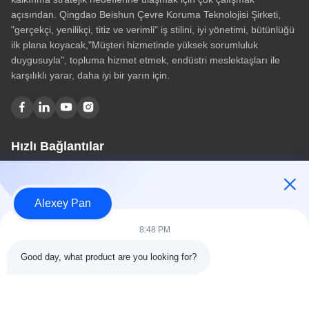
açısından. Qingdao Beishun Çevre Koruma Teknolojisi Şirketi,
"gerçekçi, yenilikçi, titiz ve verimli" iş stilini, iyi yönetimi, bütünlüğü
ilk plana koyacak,"Müşteri hizmetinde yüksek sorumluluk
duygusuyla", topluma hizmet etmek, endüstri meslektaşları ile
karşılıklı yarar, daha iyi bir yarın için.
Hızlı Bağlantılar
Ev
Hakkımızda
Alexey Pan
Ürünler
Bize Ulaşın
8:48 PM
Kategoriler
Good day, what product are you looking for?
Kauçuk Vulkanizasyon Pres Makinası
Kauçuk Karıştırma Değirmeni Makinesi