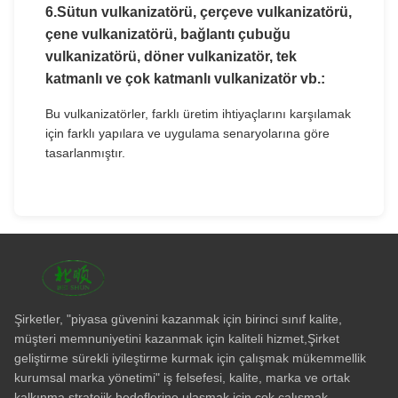
6.
Sütun vulkanizatörü, çerçeve vulkanizatörü,
çene vulkanizatörü, bağlantı çubuğu
vulkanizatörü, döner vulkanizatör, tek
katmanlı ve çok katmanlı vulkanizatör vb.:
Bu vulkanizatörler, farklı üretim ihtiyaçlarını karşılamak
için farklı yapılara ve uygulama senaryolarına göre
tasarlanmıştır.
Şirketler, "piyasa güvenini kazanmak için birinci sınıf kalite,
müşteri memnuniyetini kazanmak için kaliteli hizmet,Şirket
geliştirme sürekli iyileştirme kurmak için çalışmak mükemmellik
kurumsal marka yönetimi" iş felsefesi, kalite, marka ve ortak
kalkınma stratejik hedeflerine ulaşmak için çok çalışmak