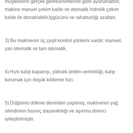
müşterilerin gerçek gereksinimlerine göre ayarlanabilir,
makine manuel çekim kalıbı ve otomatik hidrolik çekim
XLB-
15.00
400
1
400
kalıbı ile donatılabilir,İşgücünü ve rahatsızlığı azaltan.
1500×2500×1
XLB-
20.00
400
1
400
2000×2000×1
3) Bu makinenin üç çeşit kontrol yöntemi vardır: manuel,
yarı otomatik ve tam otomatik.
4) Hızlı kalıp kapanışı, yüksek üretim verimliliği, kalıp
korumak için düşük kilitleme hızı.
5) Düğümlü dökme demirden yapılmış, makinenin yağ
silindirinin basınç dayanıklılığı ve aşınma direnci
iyileştirilmiştir.