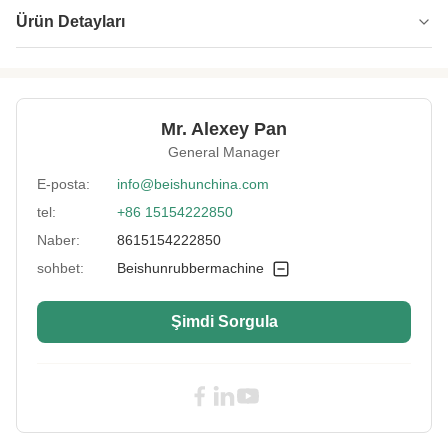
Ürün Detayları
Clamping Force:
500 ton
Product Name:
Vulkanizasyon Pres Makinası
Mr. Alexey Pan
Unit Area
20kg/cm2
General Manager
Pressure:
E-posta:
info@beishunchina.com
Control Method:
PLC Kontrolü
tel:
+86 15154222850
Plunger Material:
Soğutulmuş Dökme Demir
Naber:
8615154222850
Warranty:
2 yıl
sohbet:
Beishunrubbermachine
After-Sales
Denizaşırı makinelere hizmet verebilecek
Service Provided:
mühendisler, Video teknik desteği
Şimdi Sorgula
Voltage:
Müşteri isteği
High Light:
500T Kauçuk Vulkanize Pres Makinesi
,
Kauçuk Vulkanize Pres Makinesi Yürüyen
Merdiven
,
Küpeşte Kauçuk Hidrolik Pres