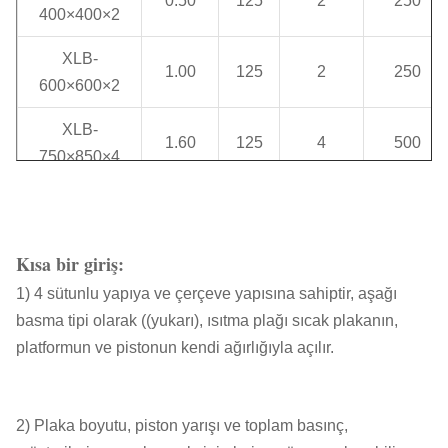
0.50
125
2
250
400×400×2
XLB-
1.00
125
2
250
600×600×2
XLB-
1.60
125
4
500
750×850×4
XLB-900 ×
2.5
200
2
400
900 × 2
Kısa bir giriş:
XLB-
3.15
300
1
300
1) 4 sütunlu yapıya ve çerçeve yapısına sahiptir, aşağı
1200×1200×1
basma tipi olarak ((yukarı), ısıtma plağı sıcak plakanın,
XLB-
platformun ve pistonun kendi ağırlığıyla açılır.
5.60
400
1
400
1300×2000×1
XLB-
2) Plaka boyutu, piston yarışı ve toplam basınç,
8.00
800
1
800
1500×1500×1