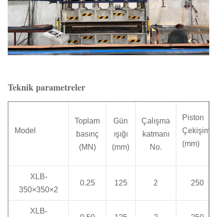
Teknik parametreler
Piston
Toplam
Gün
Çalışma
Model
Çekişimi
basınç
ışığı
katmanı
(mm)
(MN)
(mm)
No.
XLB-
0.25
125
2
250
350×350×2
XLB-