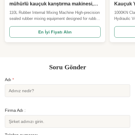
mühürlü kauçuk karıştırma makinesi,
Kauçuk Y
yüksek hassasiyetli karıştırma
Vulkanla
110L Rubber Internal Mixing Machine High-precision
1000KN Cla
ekipmanları, kauçuk ve plastik
sealed rubber mixing equipment designed for rubber
Hydraulic V
karıştırma makinesi
and plastic mixture applications with advanced
hydraulic vu
temperature control and material flow optimization.
efficiency p
En İyi Fiyatı Alın
Manufacturer Expertise Qingdao Beishun
cushions an
Environmental Protection Technology Co., Ltd.
vulcanizati
specializes in ...
four-column 
Soru Gönder
Adı
*
Firma Adı :