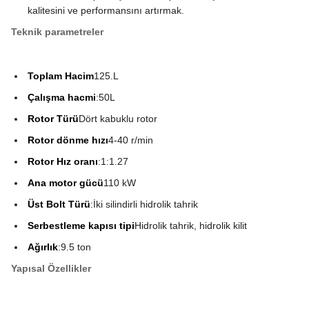
kalitesini ve performansını artırmak.
Teknik parametreler
Toplam Hacim
125.L
Çalışma hacmi
:50L
Rotor Türü
Dört kabuklu rotor
Rotor dönme hızı
4-40 r/min
Rotor Hız oranı
:1:1.27
Ana motor gücü
110 kW
Üst Bolt Türü
:İki silindirli hidrolik tahrik
Serbestleme kapısı tipi
Hidrolik tahrik, hidrolik kilit
Ağırlık
:9.5 ton
Yapısal Özellikler