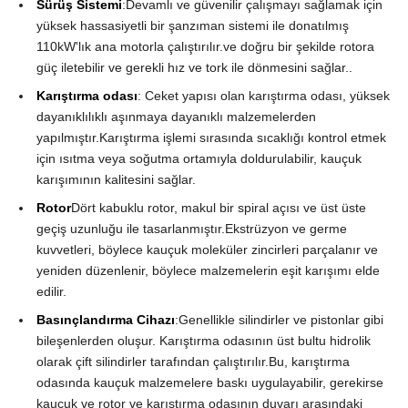
Sürüş Sistemi
:Devamlı ve güvenilir çalışmayı sağlamak için
yüksek hassasiyetli bir şanzıman sistemi ile donatılmış
110kW'lık ana motorla çalıştırılır.ve doğru bir şekilde rotora
güç iletebilir ve gerekli hız ve tork ile dönmesini sağlar..
Karıştırma odası
: Ceket yapısı olan karıştırma odası, yüksek
dayanıklılıklı aşınmaya dayanıklı malzemelerden
yapılmıştır.Karıştırma işlemi sırasında sıcaklığı kontrol etmek
için ısıtma veya soğutma ortamıyla doldurulabilir, kauçuk
karışımının kalitesini sağlar.
Rotor
Dört kabuklu rotor, makul bir spiral açısı ve üst üste
geçiş uzunluğu ile tasarlanmıştır.Ekstrüzyon ve germe
kuvvetleri, böylece kauçuk moleküler zincirleri parçalanır ve
yeniden düzenlenir, böylece malzemelerin eşit karışımı elde
edilir.
Basınçlandırma Cihazı
:Genellikle silindirler ve pistonlar gibi
bileşenlerden oluşur. Karıştırma odasının üst bultu hidrolik
olarak çift silindirler tarafından çalıştırılır.Bu, karıştırma
odasında kauçuk malzemelere baskı uygulayabilir, gerekirse
kauçuk ve rotor ve karıştırma odasının duvarı arasındaki