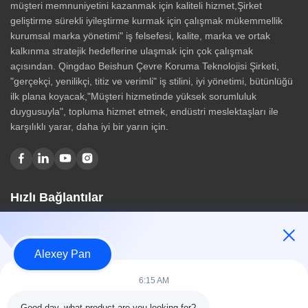
müşteri memnuniyetini kazanmak için kaliteli hizmet,Şirket
geliştirme sürekli iyileştirme kurmak için çalışmak mükemmellik
kurumsal marka yönetimi" iş felsefesi, kalite, marka ve ortak
kalkınma stratejik hedeflerine ulaşmak için çok çalışmak
açısından. Qingdao Beishun Çevre Koruma Teknolojisi Şirketi,
"gerçekçi, yenilikçi, titiz ve verimli" iş stilini, iyi yönetimi, bütünlüğü
ilk plana koyacak,"Müşteri hizmetinde yüksek sorumluluk
duygusuyla", topluma hizmet etmek, endüstri meslektaşları ile
karşılıklı yarar, daha iyi bir yarın için.
Hızlı Bağlantılar
Ev
Hakkımızda
Alexey Pan
Ürünler
Bize Ulaşın
6:15 AM
Kategoriler
Good day, what product are you looking for?