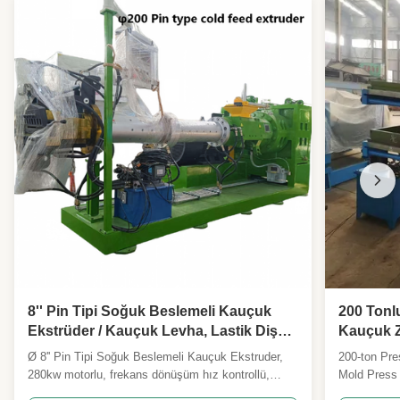
Industries:
High Light:
PLC Kontrollü Kauçuk Banbury Karıştırıcı
,
50L Kauçuk Banbury Karıştırıcı
,
40 rpm Kauçuk Banbury Karıştırıcı
8'' Pin Tipi Soğuk Beslemeli Kauçuk
200 Tonlu
Ekstrüder / Kauçuk Levha, Lastik Diş
Kauçuk Z
Açma Ekstrüderi
Yüksek Çı
Ø 8'' Pin Tipi Soğuk Beslemeli Kauçuk Ekstruder,
200-ton Pre
280kw motorlu, frekans dönüşüm hız kontrollü,
Mold Press 
2500kg/h kapasiteli. Geleneksel ekstrüderlere
press is de