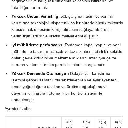
sağlayabilir,ve kauçuk ürünlerinin kalitesinin istikrarını ve
tutarlılığını artırmak.
Yüksek Üretim Verimliliği
:50L çalışma hacmi ve verimli
karıştırma teknolojisi, nispeten kısa bir sürede büyük miktarda
kauçuk malzemesinin karıştırılmasını sağlayarak üretim
verimliliğini artırır ve üretim maliyetlerini düşürür.
İyi mühürleme performansı
:Tamamen kapalı yapısı ve yeni
mühürleme tasarımı, kauçuk ve toz sızıntısını etkili bir şekilde
önler, çevre kirliliğini ve malzeme atıklarını azaltır,ve çevre
koruma ve temiz üretim gereksinimlerini karşılamak.
Yüksek Derecede Otomasyon
:Dolayısıyla, karıştırma
işlemini gerçek zamanlı olarak izleyebilen ve ayarlayabilen,
emek yoğunluğunu azaltan ve üretim doğruluğunu ve
güvenilirliğini artıran otomatik bir kontrol sistemi ile
donatılmıştır.
Ayrıntılı özellik:
X(S)
X(S)
X(S)
X(S)