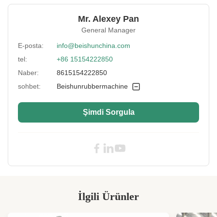
Mixing Volume:
50 litre
Mr. Alexey Pan
Warranty:
1 yıl
General Manager
Control System:
PLC
E-posta:
info@beishunchina.com
tel:
+86 15154222850
Process Material:
LSFH kablo malzemesi
Naber:
8615154222850
Mixing Speed:
40rpm
sohbet:
Beishunrubbermachine
Type:
Kauçuk Banbury Karıştırıcı
Şimdi Sorgula
Mixing Capacity:
50 litre
Heating Type:
Elektrikli Isıtma veya Buharlı Isıtma
Tipping Motor
1.1
Power:
Control:
PLC
Tational Speed:
36/30 dev/dak
İlgili Ürünler
Applicable
Restoran, Enerji ve Madencilik, Diğer