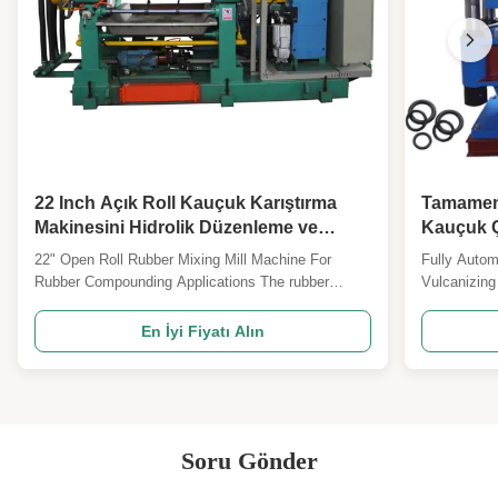
22 Inch Açık Roll Kauçuk Karıştırma
Tamamen 
Makinesini Hidrolik Düzenleme ve
Kauçuk Ç
Stock Blender ile
Kauçuk K
22" Open Roll Rubber Mixing Mill Machine For
Fully Autom
Rubber Compounding Applications The rubber
Vulcanizing
mixing mill machine is widely used in the milling
vulcanizer,
process of rubbers and rubber products. This
is a good he
En İyi Fiyatı Alın
machine is primarily used for mixing raw rubber,
mainly used
rubber compounds, thermoplastic materials, or
raw materia
ethylene-vinyl acetate ...
Soru Gönder