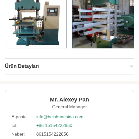
Ürün Detayları
Apply Voltage:
380V 50HZ veya özelleştirilmiş
Packing:
FCL/LCL
Mr. Alexey Pan
Pressure Control:
Otomatik
General Manager
Platen Daylight:
700mm
E-posta:
info@beishunchina.com
tel:
+86 15154222850
Application:
Vulkanizasyon Kauçuk Ürünleri,
Naber:
8615154222850
Piston Stocke:
250mm veya özelleştirilmiş