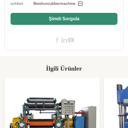
sohbet:
Beishunrubbermachine
Heating Type:
Elektrikli veya Yağlı veya Buharlı
Şimdi Sorgula
Operation Mode:
manuel/otomatik
Auto:
Otomatik
Heating Plate Size:
500x500mm
Control Mode:
PLC otomatik kontrol
Cylinder Material:
Nodüler dökme demir
İlgili Ürünler
High Light:
Kauçuk Yağı Dükkanı Halkası Baskı
Makinesi
,
Kauçuk Vulkanizasyon Pres Makinası
,
Otomatik Kauçuk Yağ Dükkanı