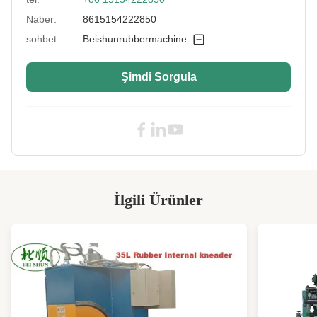
Rubber Sheet
3-16mm
Thickness:
Naber:
8615154222850
Adapted Max.
Müşteri İhtiyaçlarına Göre
sohbet:
Beishunrubbermachine
Rubber Sheet
Width:
Şimdi Sorgula
High Light:
PLC Toplu Kapalı Kauçuk Soğutma
Makinesi SGS
,
ISO Toplu Kapalı Kauçuk Soğutma
Makinesi SGS
,
SGS kauçuk Bileşik Film Toplu Kapalı
Soğutucu
İlgili Ürünler