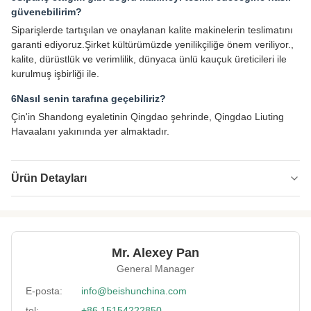
güvenebilirim?
Siparişlerde tartışılan ve onaylanan kalite makinelerin teslimatını
garanti ediyoruz.Şirket kültürümüzde yenilikçiliğe önem veriliyor.,
kalite, dürüstlük ve verimlilik, dünyaca ünlü kauçuk üreticileri ile
kurulmuş işbirliği ile.
6Nasıl senin tarafına geçebiliriz?
Çin'in Shandong eyaletinin Qingdao şehrinde, Qingdao Liuting
Havaalanı yakınında yer almaktadır.
Ürün Detayları
Type:
Toplu soğutma makinesi
Key Selling Points:
Otomatik
Mr. Alexey Pan
Driven Type:
Elektrik
General Manager
Voltage:
Çatı / Duvar Kaplama / Eskrim
E-posta:
info@beishunchina.com
tel:
+86 15154222850