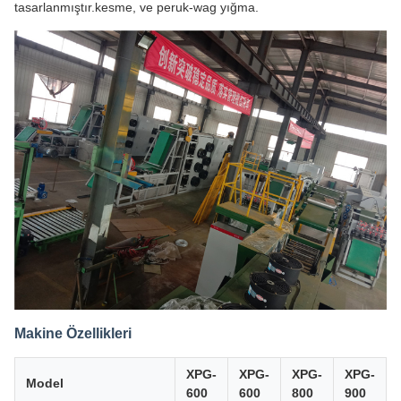
tasarlanmıştır.kesme, ve peruk-wag yığma.
Makine Özellikleri
XPG-
XPG-
XPG-
XPG-
Model
600
600
800
900