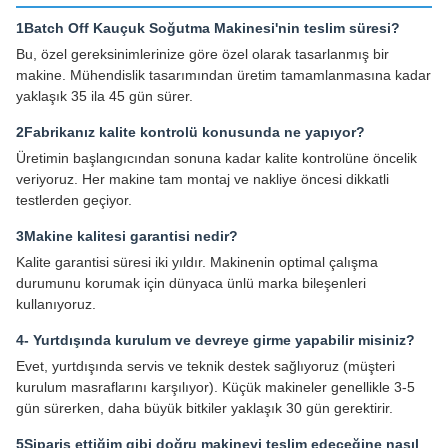
1Batch Off Kauçuk Soğutma Makinesi'nin teslim süresi?
Bu, özel gereksinimlerinize göre özel olarak tasarlanmış bir
makine. Mühendislik tasarımından üretim tamamlanmasına kadar
yaklaşık 35 ila 45 gün sürer.
2Fabrikanız kalite kontrolü konusunda ne yapıyor?
Üretimin başlangıcından sonuna kadar kalite kontrolüne öncelik
veriyoruz. Her makine tam montaj ve nakliye öncesi dikkatli
testlerden geçiyor.
3Makine kalitesi garantisi nedir?
Kalite garantisi süresi iki yıldır. Makinenin optimal çalışma
durumunu korumak için dünyaca ünlü marka bileşenleri
kullanıyoruz.
4- Yurtdışında kurulum ve devreye girme yapabilir misiniz?
Evet, yurtdışında servis ve teknik destek sağlıyoruz (müşteri
kurulum masraflarını karşılıyor). Küçük makineler genellikle 3-5
gün sürerken, daha büyük bitkiler yaklaşık 30 gün gerektirir.
5Sipariş ettiğim gibi doğru makineyi teslim edeceğine nasıl