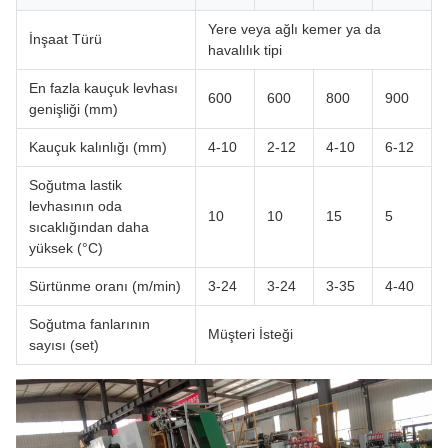
Yere veya ağlı kemer ya da
İnşaat Türü
havalılık tipi
En fazla kauçuk levhası
600
600
800
900
genişliği (mm)
Kauçuk kalınlığı (mm)
4-10
2-12
4-10
6-12
Soğutma lastik
levhasının oda
10
10
15
5
sıcaklığından daha
yüksek (°C)
Sürtünme oranı (m/min)
3-24
3-24
3-35
4-40
Soğutma fanlarının
Müşteri İsteği
sayısı (set)