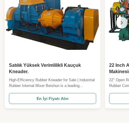
Satılık Yüksek Verimlilikli Kauçuk
22 Inch 
Kneader.
Makinesi
Stock Ble
High-Efficiency Rubber Kneader for Sale | Industrial
22" Open Ro
Rubber Internal Mixer Beishun is a leading
Rubber Com
manufacturer of advanced rubber manufacturing
mixing mill 
machinery, providing efficient, reliable, and precise
process of 
En İyi Fiyatı Alın
processing solutions for rubber and tire
machine is p
manufacturers worldwide. Our heavy-duty
rubber comp
equipment is constructe...
ethylene-vin