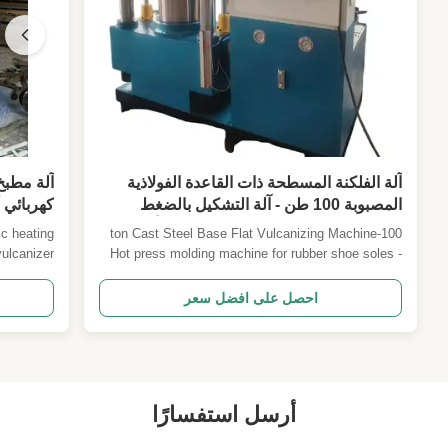
آلة الفلكنة المسطحة ذات القاعدة الفولاذية
آلة مطب
المصبوبة 100 طن - آلة التشكيل بالضغط
كهربائي 
الساخن لنعال الأحذية المطاطية - نوع أربعة
ic heating
100-ton Cast Steel Base Flat Vulcanizing Machine
أعمدة مع طبقتين للعمل
vulcanizer
Hot press molding machine for rubber shoe soles -
a kind of
four-column type with two working layers Machine
ization of
Overview Our 100-ton four-column flat vulcanizing
احصل على افضل سعر
laboratory
press is specifically engineered for hot press
 batch ...
molding of rubber shoe soles. Featuring a solid cast
...
أرسل استفسارًا