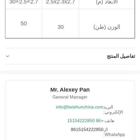
الأبعاد (م)
2.5x2.3x2.7
2.7×2.5×30
50
الوزن (طن)
30
تفاصيل المنتج
Guarantee Period:
12 شهراً
Rubber
المطاط المركب
Processed:
Mr. Alexey Pan
General Manager
Motor:
200 كيلو واط
البريد
info@beishunchina.com
Applicable
غيرها
الإلكتروني:
Industries:
هاتف:
+86 15154222850
Key Selling Points:
توفير الطاقة
ال
8615154222850
WhatsApp:
84778000
Hs Code: