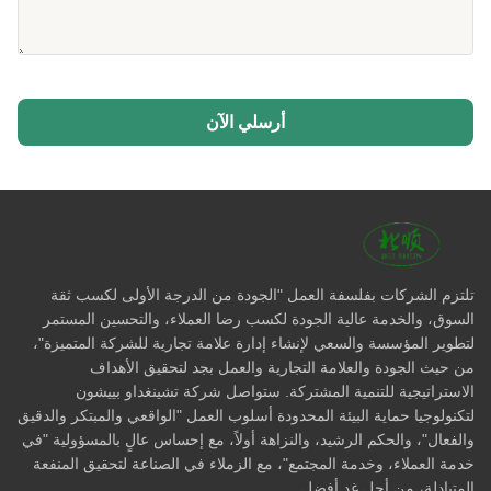
أرسلي الآن
تلتزم الشركات بفلسفة العمل "الجودة من الدرجة الأولى لكسب ثقة
السوق، والخدمة عالية الجودة لكسب رضا العملاء، والتحسين المستمر
لتطوير المؤسسة والسعي لإنشاء إدارة علامة تجارية للشركة المتميزة"،
من حيث الجودة والعلامة التجارية والعمل بجد لتحقيق الأهداف
الاستراتيجية للتنمية المشتركة. ستواصل شركة تشينغداو بييشون
لتكنولوجيا حماية البيئة المحدودة أسلوب العمل "الواقعي والمبتكر والدقيق
والفعال"، والحكم الرشيد، والنزاهة أولاً، مع إحساس عالٍ بالمسؤولية "في
خدمة العملاء، وخدمة المجتمع"، مع الزملاء في الصناعة لتحقيق المنفعة
المتبادلة، من أجل غد أفضل.