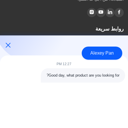
روابط سريعة
مسكن
معلومات عنا
Alexey Pan
المنتجات
اتصل بنا
12:27 PM
فئات
Good day, what product are you looking for?
آلة ضغط الكبريت المطاطية
آلة خلط المطاط
آلة تبريد المطاط الدفعة
آلة صنع إطارات الدراجات النارية
آلة عجن المطاط