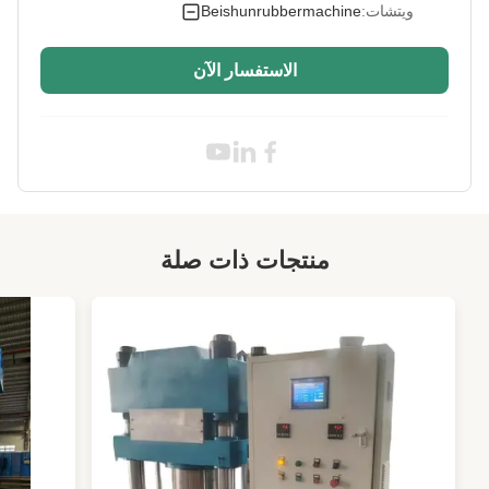
ويتشات:
Beishunrubbermachine
Screw Diamete:
150 ملم
الاستفسار الآن
Specification:
مخصصة
Screw Rotational
0-60r/دقيقة
Speed:
High Light:
طاحونة الرأس المطاطية
,
طواحين أجهزة طلاء الصفائح
,
طواحين لخلط المطاط المركب
منتجات ذات صلة