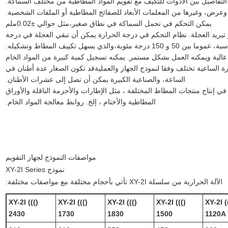
لتفاصيل بين الأدوات للتكيف مع تقويم المواد المطاطية من مختلف السماكة.
رض، وغيرها من المعلمات الأبعاد للصفائح المطاطية أو الملفات الشخصية.
يمكن التحكم في تحمل السماكة في نطاق صغير،مثل حوالي ±0.02ملم
تبريد العجلة. نظام التحكم في درجة الحرارة يمكن أن تبقي العجلة في درجة
جة مئوية،والذي يسهل تكييف المطاط وتشكيله.
عالية ويمكنه العمل بشكل مستمر. يمكنه تسجيل كمية كبيرة من المواد الخام
 الساعية تختلف وفقا لنموذج الجهاز والعمليةقد تكون الصغار عدة أطنان في
الساعة، والصناعية الكبيرة يمكن أن تصل إلى عشرات الأطنان.
نتاج منتجات المطاط المختلفة ، مثل الإطارات والأحزمة الناقلة والأوراق
المطاطية والأختام ، إلخ. روابط معالجة المواد الخام.
مواصفات النموذج لجهاز التقويم
نموذج XY-2I Series
الآلة الحرارية من سلسلة XY-2I تأتي بأحجام مختلفة مع مواصفات مختلفة:
XY-2I ((()
XY-2I ((()
XY-2I ((()
XY-2I ((()
XY-2I (
2430
1730
1830
1500
1120A