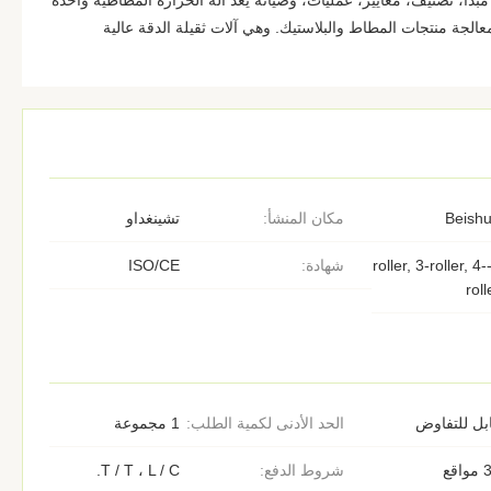
بدأ، تصنيف، معايير، عمليات، وصيانة يعد آلة الحرارة المطاطية واحدة
لجة منتجات المطاط والبلاستيك. وهي آلات ثقيلة الدقة عالية
Beish
مكان المنشأ:
تشينغداو
4-roller, 3-roller, 4-
شهادة:
ISO/CE
roll
بل للتفاوض
الحد الأدنى لكمية الطلب:
1 مجموعة
اقع
شروط الدفع:
T / T ، L / C.