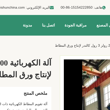
هاتف:
00-86-15154222850
البريد الإلكتروني:
ishunchina.com
 المصنع
مراقبة الجودة
اتصل بنا
مدونة
لإنتاج ورق المط
ملخص المنتج