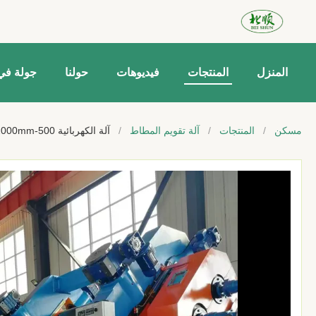
المنزل
المنتجات
فيديوهات
حولنا
جولة في
مسكن
/
المنتجات
/
آلة تقويم المطاط
/
آلة الكهربائية 500-2000mm رولز 3 رول كالندر لإنتاج ورق المطاط