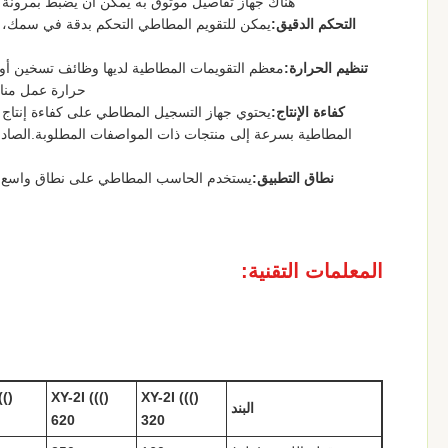
هناك جهاز تفاصيل موثوق به يمكن أن يضبط بمرونة ا
التحكم الدقيق:
يمكن للتقويم المطاطي التحكم بدقة في سمك، وع
تنظيم الحرارة:
معظم التقويمات المطاطية لديها وظائف تسخين أو 
حرارة عمل مناسبة، عموما بين 50 و 150 در
كفاءة الإنتاج:
يحتوي جهاز التسجيل المطاطي على كفاءة إنتاج 
المطاطية بسرعة إلى منتجات ذات المواصفات المطلوبة.الصادرة
نطاق التطبيق:
يستخدم الحاسب المطاطي على نطاق واسع في إ
المعلمات التقنية:
(()
XY-2I ((()
XY-2I ((()
البند
620
320