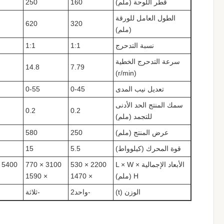
قطر اللوحة (ملم)
160
250
الطول العامل للورقة
620
320
(ملم)
نسبة التدحرج
1:1
1:1
سرعة التدحرج الخطية
14.8
7.79
(r/min)
تعديل نيب المدى
0-45
0-55
سمك المنتج الحد الأدنى
0.2
0.2
للتجمد (ملم)
عرض المنتج (ملم)
250
580
قوة المحرك (كيلوواط)
5.5
15
الأبعاد الإجمالية L × W ×
2200 × 530
3100 × 770
H (ملم)
× 1470
× 1590
الوزن (t)
-واحد2
-ثلاثة