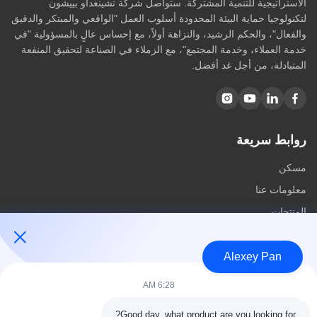
الاستراتيجية للتنمية المشتركة. ستواصل شركة تشينغداو بييشون
لتكنولوجيا حماية البيئة المحدودة أسلوب العمل "الواقعي والمبتكر والدقيق
والفعال"، والحكم الرشيد، والنزاهة أولاً، مع إحساس عالٍ بالمسؤولية "في
خدمة العملاء، وخدمة المجتمع"، مع الزملاء في الصناعة لتحقيق المنفعة
المتبادلة، من أجل غد أفضل.
روابط سريعة
مسكن
معلومات عنا
المنتجات
اتصل بنا
Alexey Pan
فئات
6:28 AM
آلة ضغط الكبريت المطاطية
Good day, what product are you looking for?