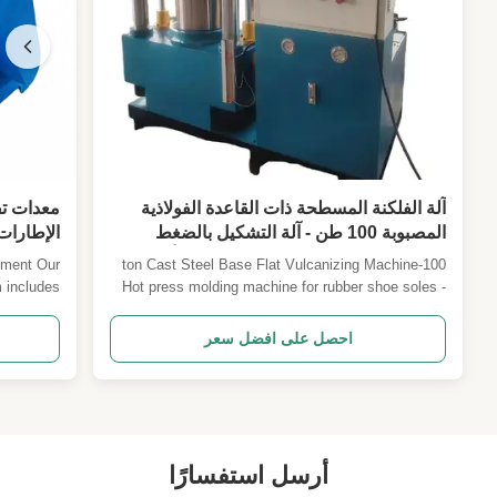
آلة الفلكنة المسطحة ذات القاعدة الفولاذية
معدات تف
المصبوبة 100 طن - آلة التشكيل بالضغط
الإطارات
الساخن لنعال الأحذية المطاطية - نوع أربعة
معدات صن
pment Our
100-ton Cast Steel Base Flat Vulcanizing Machine
أعمدة مع طبقتين للعمل
 includes
Hot press molding machine for rubber shoe soles -
shredders,
four-column type with two working layers Machine
igned for
Overview Our 100-ton four-column flat vulcanizing
احصل على افضل سعر
 recovery.
press is specifically engineered for hot press
alized ...
molding of rubber shoe soles. Featuring a solid cast
...
أرسل استفسارًا