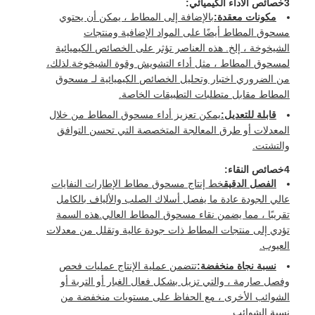
3خصائص الأداء الكيميائي:
مكونات معقدة:
بالإضافة إلى المطاط ، يمكن أن يحتوي
مسحوق المطاط أيضًا على المواد الإضافية ومنتجات
الشيخوخة ، إلخ. هذه العناصر تؤثر على الخصائص الكيميائية
لمسحوق المطاط ، مثل أداء التشويش وقوة الشيخوخة.لذلك،
من الضروري اختبار وتحليل الخصائص الكيميائية لـ مسحوق
المطاط مقابل متطلبات التطبيقات الخاصة.
قابلة للتعديل:
يمكن تعزيز أداء مسحوق المطاط من خلال
المعدلات أو طرق المعالجة المتخصصة التي تحسن التوافق
والتشتت.
4خصائص النقاء:
الفصل الدقيق
خط إنتاج مسحوق مطاط الإطارات النفايات
عالي الجودة عادة ما يفصل أسلاك الصلب والألياف بالكامل
تقريبًا ، مما يضمن نقاء مسحوق المطاط العالي.هذه السمة
تؤدي إلى منتجات المطاط ذات جودة عالية وتقلل من معدلات
العيوب.
نسبة نجاة منخفضة:
تتضمن عملية الإنتاج عمليات فحص
وفصل صارمة ، والتي تزيل بشكل فعال الغبار أو التربة أو
الشوائب الأخرى ، مع الحفاظ على مستويات منخفضة من
نسبة الشوائب.