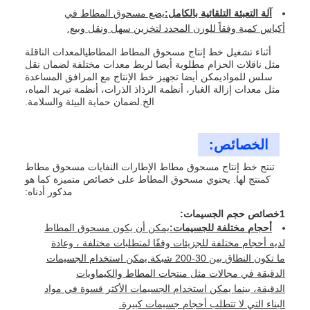
آلة التعبئة التلقائية بالكامل:
يضع مسحوق المطاط في
أكياس كمية وفقاً للوزن المحدد لتخزين سهل ونقل وبيع.
أثناء تشغيل خط إنتاج مسحوق المطاط المطاطيالمعدات الناقلة
مثل ناقلات الحزام مطلوبة أيضا لربط معدات مختلفة لضمان نقل
سلس للمواديمكن أيضا تجهيز خط الإنتاج مع المرافق المساعدة
مثل معدات إزالة الغبار، أنظمة الرذاذ الذرات، أنظمة تبريد المياه،
الخ.لضمان حماية البيئة والسلامة.
الخصائص:
تنتج خط إنتاج مسحوق مطاط الإطارات النفايات مسحوق مطاط
كمنتج لها. يحتوي مسحوق المطاط على خصائص متميزة كما هو
مذكور أدناه:
1خصائص حجم الجسيمات:
أحجام مختلفة للجسيمات:
يمكن أن يكون مسحوق المطاط
لديه أحجام مختلفة للجزيئات وفقًا لمتطلبات مختلفة ، وعادة
ما تكون النطاق بين 30-200 شبكة.يمكن استخدام الجسيمات
الدقيقة في مجالات مثل منتجات المطاط والكيماويات
الدقيقة، بينما يمكن استخدام الجسيمات الأكثر قسوة في مواد
البناء التي لا تتطلب أحجام جسيمات كبيرة.