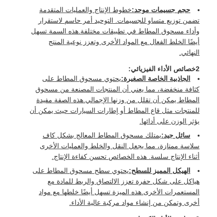
حجم جسيمات موحد:
خطوط الإنتاج والعمليات المتقدمة
تضمن توزيع متساو للجسيمات. التوحيد أمر حاسم لاستقرار
وأداء مسحوق المطاط في تطبيقات مختلفة.هذه السمة تسهل
أيضًا الخلط الفعال مع المواد الأخرى وتعزز نوعية المنتج
النهائي.
2خصائص الأداء الفيزيائي:
الجاذبية الخاصة الصغيرة:
يحتوي مسحوق المطاط على
كثافة منخفضة، مما يعني أن المنتجات المصنعة من مسحوق
المطاط يمكن أن تقلل من وزنها الإجمالي.هذه الصفة مفيدة
للمنتجات مثل قاع المطاط أو إطارات السيارات حيث يمكن أن
يؤثر الوزن على أدائها.
سائل جيد:
يمتلك مسحوق المطاط المعالج بشكل كاف
سلاسة ممتازة، مما يجعل النقل والخلط والعمليات الأخرى
أثناء الإنتاج سلسة. هذه الخصائص تحسن كفاءة الإنتاج.
الهيكل المميز للسطح:
يحتوي سطح مسحوق المطاط على
هياكل على شكل حفرة تعزز الالتصاق والربط للمادة مع
المستعمرات الأخرى.هذه الميزة تسهل أيضًا خلطها مع مواد
أخرى وتمكن من إنشاء مواد مركبة عالية الأداء.