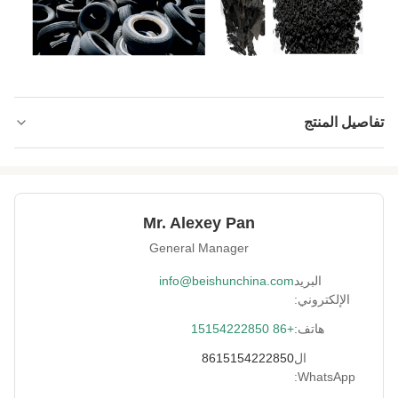
تفاصيل المنتج
Applied Tire
أقل من 1200 مم
Diameter:
Production
600 ~ 2000 كجم / ساعة
Mr. Alexey Pan
Capacity:
General Manager
Rolls:
لفة الحديد الزهر المبردة
البريد
info@beishunchina.com
الإلكتروني:
Condition:
جديد
هاتف:
+86 15154222850
Three Kind Bush:
النايلون بوش / بوش النحاس / كروي
ال
8615154222850
WhatsApp:
Control System:
نظام برمجة PLC