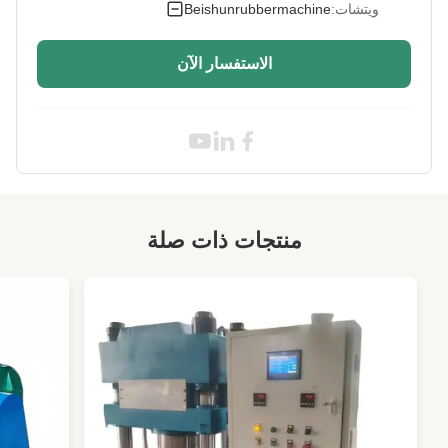
ويتشات:
Beishunrubbermachine
Processing
السحق الجسدي
Method:
الاستفسار الآن
Cooling Way:
تبريد المياه
High Light:
آلة إعادة تدوير الإطارات
,
آلة إعادة تدوير الإطارات شبه الآلية
,
خط إنتاج مسحوق المطاط لإعادة تدوير الإطارات
منتجات ذات صلة