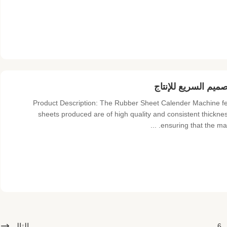
ميم السريع للإنتاج
Product Description: The Rubber Sheet Calender Machine fe
sheets produced are of high quality and consistent thickness
ensuring that the mac
التالي
6