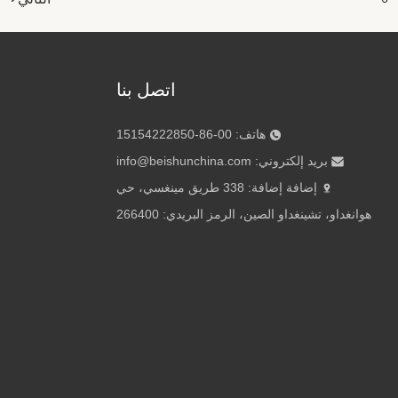
اتصل بنا
هاتف: 00-86-15154222850
بريد إلكتروني:
info@beishunchina.com
إضافة إضافة: 338 طريق مينغسي، حي
هوانغداو، تشينغداو الصين، الرمز البريدي: 266400