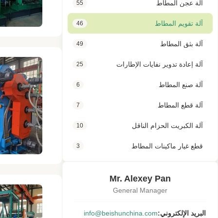
آلة عجن المطاط
55
آلة تقويم المطاط
46
آلة بثق المطاط
49
آلة إعادة تدوير نفايات الإطارات
25
آلة صنع المطاط
6
آلة قطع المطاط
7
آلة الكبريت الحزام الناقل
10
قطع غيار ماكينات المطاط
3
Mr. Alexey Pan
General Manager
البريد الإلكتروني:
info@beishunchina.com