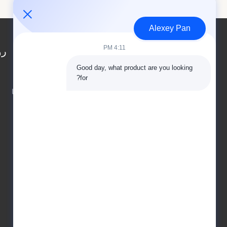
Alexey Pan
4:11 PM
رو
Good day, what product are you looking 
مسكن
for?
تلتزم الشركات بفلسفة العمل "الجودة من الدرجة
معلومات عنا
الأولى لكسب ثقة السوق، والخدمة عالية الجودة
المنتجات
لكسب رضا العملاء، والتحسين المستمر لتطوير
اتصل بنا
المؤسسة والسعي لإنشاء إدارة علامة تجارية للشركة
المتميزة"، من حيث الجودة والعلامة التجارية والعمل
بجد لتحقيق الأهداف الاستراتيجية للتنمية المشتركة.
ستواصل شركة تشينغداو بييشون لتكنولوجيا حماية
البيئة المحدودة أسلوب العمل "الواقعي والمبتكر
والدقيق والفعال"، والحكم الرشيد، والنزاهة أولاً، مع
إحساس عالٍ بالمسؤولية "في خدمة العملاء، وخدمة
المجتمع"، مع الزملاء في الصناعة لتحقيق المنفعة
المتبادلة، من أجل غد أفضل.