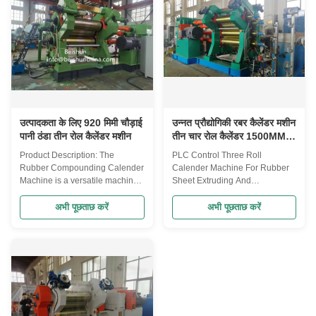
machine ...
this ...
उत्पादकता के लिए 920 मिमी चौड़ाई
उन्नत प्रौद्योगिकी रबर कैलेंडर मशीन
पानी ठंडा तीन रोल कैलेंडर मशीन
तीन चार रोल कैलेंडर 1500MM
कार्य लंबाई
Product Description: The
PLC Control Three Roll
Rubber Compounding Calender
Calender Machine For Rubber
Machine is a versatile machine
Sheet Extruding And
that can be used for a variety of
Calendering Application Rubber
applications. The machine is
calendering machine is mainly
अभी पूछताछ करें
अभी पूछताछ करें
designed to mix and process
used for: Textile (cloth, canvas,
rubber compounds, create
etc.) of glue and eraser; steel
sheets of rubber, and produce
cord adhesive; rubber
finished rubber products. The
compression and pressure type;
machine is equipped with
cord attached to the fit of the
advanced ...
isolation film ...