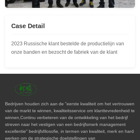
Case Detail
2023 Russische klant bestelde de productielijn van
onze banden en bezocht de fabriek van de klant
Bedrijven houden zich aan de "eerste kwaliteit om het vertrouwen
van de markt te winnen, kwaliteitsservice om klanttevredenheid te
winnen,Continu verbeteren van de ontwikkeling van het bedrijf
streven naar het vestigen van een bedrijfsmerk management
excellentie" bedrijfsfilosofie, in termen van kwaliteit, merk en hard
werken om de strategische doelstellingen van