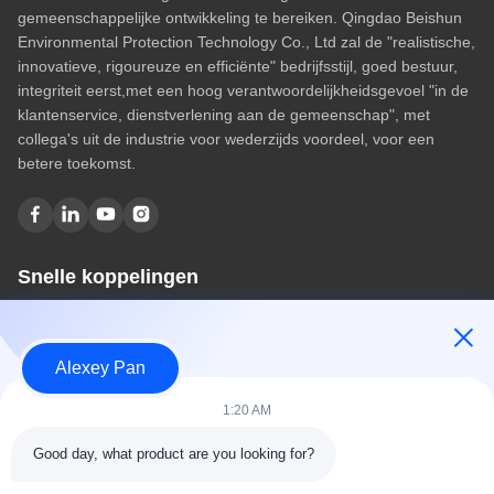
gemeenschappelijke ontwikkeling te bereiken. Qingdao Beishun
Environmental Protection Technology Co., Ltd zal de "realistische,
innovatieve, rigoureuze en efficiënte" bedrijfsstijl, goed bestuur,
integriteit eerst,met een hoog verantwoordelijkheidsgevoel "in de
klantenservice, dienstverlening aan de gemeenschap", met
collega's uit de industrie voor wederzijds voordeel, voor een
betere toekomst.
Snelle koppelingen
Huis
Over ons
Alexey Pan
producten
Contacteer ons
1:20 AM
Categorieën
Good day, what product are you looking for?
Rubberen vulcaniseerpersmachine