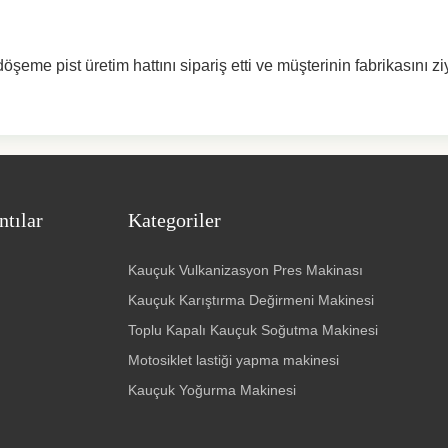
şeme pist üretim hattını sipariş etti ve müşterinin fabrikasını ziy
ntılar
Kategoriler
Kauçuk Vulkanizasyon Pres Makinası
Kauçuk Karıştırma Değirmeni Makinesi
Toplu Kapalı Kauçuk Soğutma Makinesi
Motosiklet lastiği yapma makinesi
Kauçuk Yoğurma Makinesi