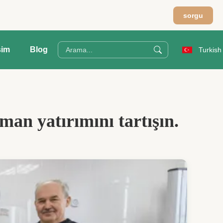
sorgu
şim
Blog
Turkish
man yatırımını tartışın.