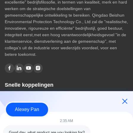
excellentie" bedrijfsfilosofie, in termen van kwaliteit, merk en hard
werken om de strategische doelstellingen van
gemeenschappelijke ontwikkeling te bereiken. Qingdao Beishun
Environmental Protection Technology Co., Ltd zal de "realistische,
innovatieve, rigoureuze en efficiënte" bedrijfsstijl, goed bestuur,
integriteit eerst,met een hoog verantwoordelijkheidsgevoel "in de
klantenservice, dienstverlening aan de gemeenschap", met
collega's uit de industrie voor wederzijds voordeel, voor een
betere toekomst.
Snelle koppelingen
Huis
Over ons
Alexey Pan
producten
Contacteer ons
2:35 AM
Categorieën
Good day, what product are you looking for?