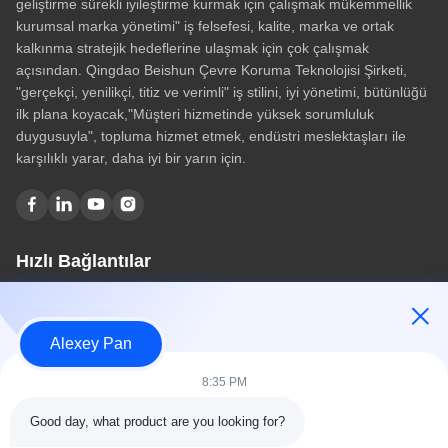
geliştirme sürekli iyileştirme kurmak için çalışmak mükemmellik
kurumsal marka yönetimi" iş felsefesi, kalite, marka ve ortak
kalkınma stratejik hedeflerine ulaşmak için çok çalışmak
açısından. Qingdao Beishun Çevre Koruma Teknolojisi Şirketi,
"gerçekçi, yenilikçi, titiz ve verimli" iş stilini, iyi yönetimi, bütünlüğü
ilk plana koyacak,"Müşteri hizmetinde yüksek sorumluluk
duygusuyla", topluma hizmet etmek, endüstri meslektaşları ile
karşılıklı yarar, daha iyi bir yarın için.
Hızlı Bağlantılar
Ev
Hakkımızda
Alexey Pan
Ürünler
Bize Ulaşın
8:35 PM
Kategoriler
Good day, what product are you looking for?