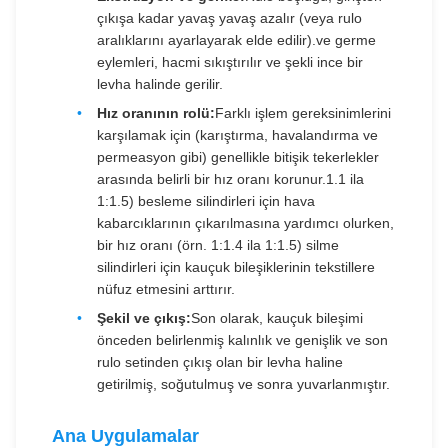
çıkışa kadar yavaş yavaş azalır (veya rulo
aralıklarını ayarlayarak elde edilir).ve germe
eylemleri, hacmi sıkıştırılır ve şekli ince bir
levha halinde gerilir.
Hız oranının rolü:
Farklı işlem gereksinimlerini
karşılamak için (karıştırma, havalandırma ve
permeasyon gibi) genellikle bitişik tekerlekler
arasında belirli bir hız oranı korunur.1.1 ila
1:1.5) besleme silindirleri için hava
kabarcıklarının çıkarılmasına yardımcı olurken,
bir hız oranı (örn. 1:1.4 ila 1:1.5) silme
silindirleri için kauçuk bileşiklerinin tekstillere
nüfuz etmesini arttırır.
Şekil ve çıkış:
Son olarak, kauçuk bileşimi
önceden belirlenmiş kalınlık ve genişlik ve son
rulo setinden çıkış olan bir levha haline
getirilmiş, soğutulmuş ve sonra yuvarlanmıştır.
Ana Uygulamalar