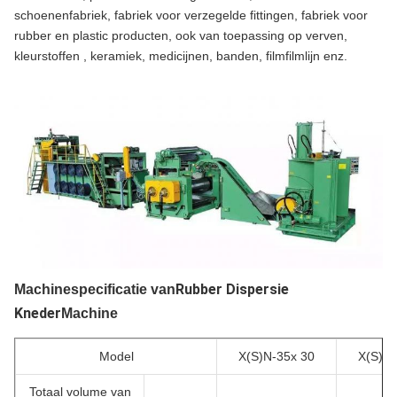
schoenenfabriek, fabriek voor verzegelde fittingen, fabriek voor
rubber en plastic producten, ook van toepassing op verven,
kleurstoffen , keramiek, medicijnen, banden, filmfilmlijn enz.
Rubber Dispersie
Machinespecificatie van
Kneder
Machine
Model
X(S)N-35x 30
X(S)N-
Totaal volume van