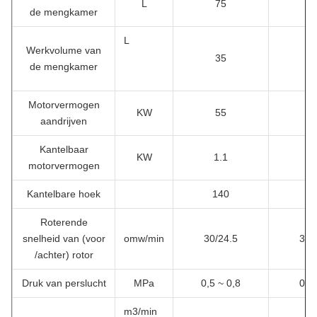
L
75
1
de mengkamer
L
Werkvolume van
35
5
de mengkamer
Motorvermogen
KW
55
7
aandrijven
Kantelbaar
KW
1.1
1
motorvermogen
Kantelbare hoek
140
1
Roterende
snelheid van (voor
omw/min
30/24.5
30/
/achter) rotor
Druk van perslucht
MPa
0,5 ~ 0,8
0,6
m3/min