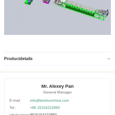
Productdetails
Mixing
110 L
Capacity(L):
Tilting Angle(°):
140
Mr. Alexey Pan
General Manager
Control Method:
PLC-besturing
E-mail:
info@beishunchina.com
Warranty:
2 jaar
Tel.:
+86 15154222850
Application:
Rubber en kunststof mengen
whatsappen:
8615154222850