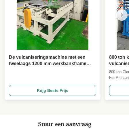
De vulcaniseringsmachine met een
800 ton k
tweelaags 1200 mm werkbankframe
vulcanis
maakt gebruik van een klemkracht van
banden
800-ton Cla
1000 ton voor warmpersende rubberen
For Pre-cure
antisslippads.
ton clamping
engineered f
Krijg Beste Prijs
The 5-layer
distribution
Stuur een aanvraag