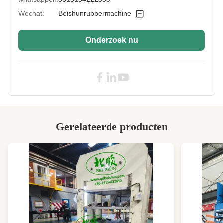
Applicable
Productiefabriek
Wechat:
Beishunrubbermachine
Industries:
High Light:
PLC Controle Rubber Kneder Machine
,
Onderzoek nu
Rubber Kneder Machine 110L
,
110L Rubber Dispersie Kneder
Gerelateerde producten