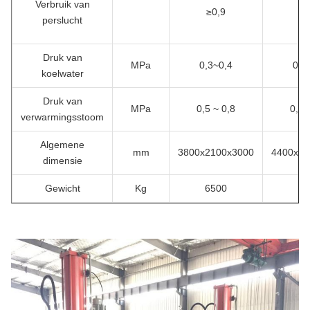
Verbruik van
≥0,9
≥1
perslucht
Druk van
MPa
0,3~0,4
0,3
koelwater
Druk van
MPa
0,5 ~ 0,8
0,5 
verwarmingsstoom
Algemene
mm
3800x2100x3000
4400x22
dimensie
Gewicht
Kg
6500
78