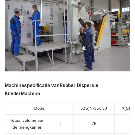
Rubber Dispersie
Machinespecificatie van
Kneder
Machine
Model
X(S)N-35x 30
X(S)N-
Totaal volume van
L
75
1
de mengkamer