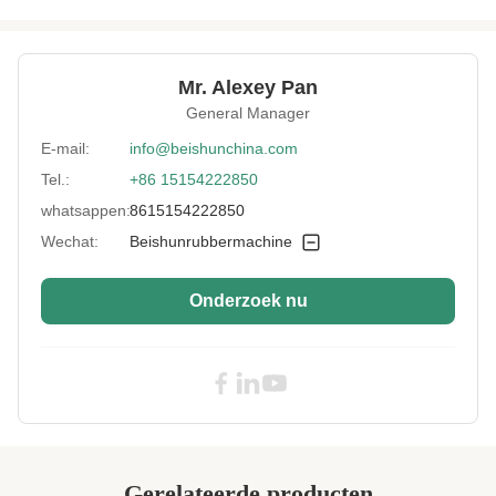
Mixing
75 L
Capacity(L):
Tilting Angle(°):
140
Mr. Alexey Pan
General Manager
Control Method:
PLC-besturing
E-mail:
info@beishunchina.com
Warranty:
2 jaar
Tel.:
+86 15154222850
Applicable
Productiefabriek
whatsappen:
8615154222850
Industries:
Wechat:
Beishunrubbermachine
Application:
Rubber en kunststof mengen
High Light:
125L Capaciteit Rubber Dispersie Mixer
,
Onderzoek nu
Rubber Dispersie Mixer PLC
,
PLC Kneder Machine Voor Rubber Mengen
Gerelateerde producten