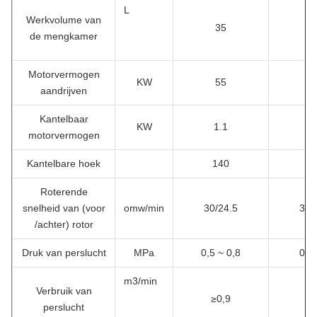
L
Werkvolume van
35
5
de mengkamer
Motorvermogen
KW
55
7
aandrijven
Kantelbaar
KW
1.1
1
motorvermogen
Kantelbare hoek
140
1
Roterende
snelheid van (voor
omw/min
30/24.5
30/
/achter) rotor
Druk van perslucht
MPa
0,5 ~ 0,8
0,6
m3/min
Verbruik van
≥0,9
≥1
perslucht