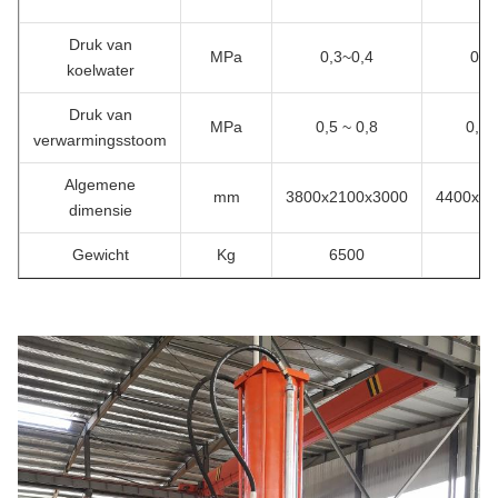
Druk van
MPa
0,3~0,4
0,3
koelwater
Druk van
MPa
0,5 ~ 0,8
0,5 
verwarmingsstoom
Algemene
mm
3800x2100x3000
4400x22
dimensie
Gewicht
Kg
6500
78