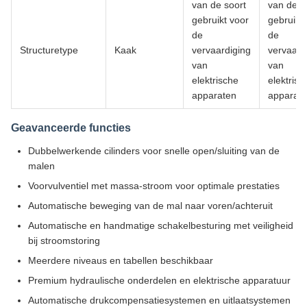
van de soort
van de s
gebruikt voor
gebruikt
de
de
Structuretype
Kaak
vervaardiging
vervaard
van
van
elektrische
elektrisc
apparaten
apparat
Geavanceerde functies
Dubbelwerkende cilinders voor snelle open/sluiting van de
malen
Voorvulventiel met massa-stroom voor optimale prestaties
Automatische beweging van de mal naar voren/achteruit
Automatische en handmatige schakelbesturing met veiligheid
bij stroomstoring
Meerdere niveaus en tabellen beschikbaar
Premium hydraulische onderdelen en elektrische apparatuur
Automatische drukcompensatiesystemen en uitlaatsystemen