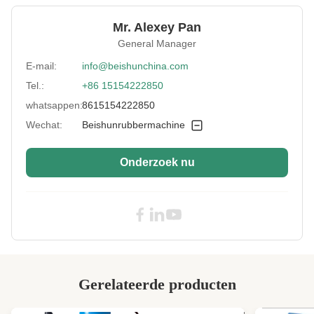
Certificate:
24 uur
Mr. Alexey Pan
Temperature
CHINA
General Manager
Range:
E-mail:
info@beishunchina.com
Cylinder Stroke:
800 mm
Tel.:
+86 15154222850
Material:
Staal
whatsappen:
8615154222850
Heating Mode:
Elektrische/olie/stoorverwarming
Wechat:
Beishunrubbermachine
Vulcanizing Time:
0-999s
Onderzoek nu
Pressure Range:
1) GEKLEURDE ENKELE DOOSVERPAKKING
+ KARTONNEN DOOSVERPAKKING +
PALLETS, 2) PLASTIC BUISVERPAKKING /
W Work Platform:
1,2,3,4,5 Lagen
Pressure:
500 ton op maat
PLC:
Siemens of Mitsubishi
Gerelateerde producten
High Light:
Vrachtwagenbandherstel
vulcaniseringsmachine