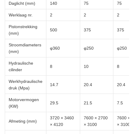
Daglicht (mm)
140
75
75
Werklaag nr.
2
2
2
Pistonstrekking
500
375
375
(mm)
Stroomdiameters
φ360
φ250
φ250
(mm)
Hydraulische
8
10
8
cilinder
Werkhydraulische
14.7
20.4
20.4
druk (Mpa)
Motorvermogen
29.5
21.5
7.5
(KW)
3720 × 3460
7600 × 2700
7600 × 
Afmeting (mm)
× 4120
× 3100
× 3100