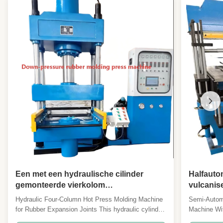
,
Vulkaniseringsmachine voor rubberen
loopvlak
Een met een hydraulische cilinder
Halfauto
gemonteerde vierkolom
vulcanis
warmpersvormmachine met een hete
druk en 
Hydraulic Four-Column Hot Press Molding Machine
Semi-Autom
plaat die met water kan worden
for Rubber Expansion Joints This hydraulic cylinder-
Machine Wit
verwarmd of gekoeld, wordt gebruikt
mounted four-column hot press molding machine
Heating Pro