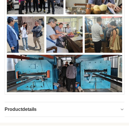
Productdetails
Voltage:
380v/415v/220v