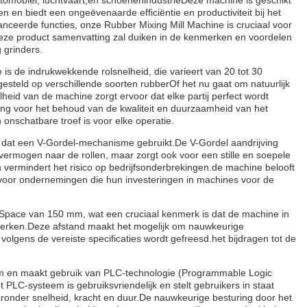
tomobiel, luchtvaart,en schoenenindustrieDeze machine is geschikt
 en biedt een ongeëvenaarde efficiëntie en productiviteit bij het
nceerde functies, onze Rubber Mixing Mill Machine is cruciaal voor
eze product samenvatting zal duiken in de kenmerken en voordelen
g grinders.
s de indrukwekkende rolsnelheid, die varieert van 20 tot 30
esteld op verschillende soorten rubberOf het nu gaat om natuurlijk
heid van de machine zorgt ervoor dat elke partij perfect wordt
ang voor het behoud van de kwaliteit en duurzaamheid van het
onschatbare troef is voor elke operatie.
, dat een V-Gordel-mechanisme gebruikt.De V-Gordel aandrijving
n vermogen naar de rollen, maar zorgt ook voor een stille en soepele
vermindert het risico op bedrijfsonderbrekingen.de machine belooft
s voor ondernemingen die hun investeringen in machines voor de
rSpace van 150 mm, wat een cruciaal kenmerk is dat de machine in
rwerken.Deze afstand maakt het mogelijk om nauwkeurige
olgens de vereiste specificaties wordt gefreesd.het bijdragen tot de
em en maakt gebruik van PLC-technologie (Programmable Logic
 PLC-systeem is gebruiksvriendelijk en stelt gebruikers in staat
ronder snelheid, kracht en duur.De nauwkeurige besturing door het