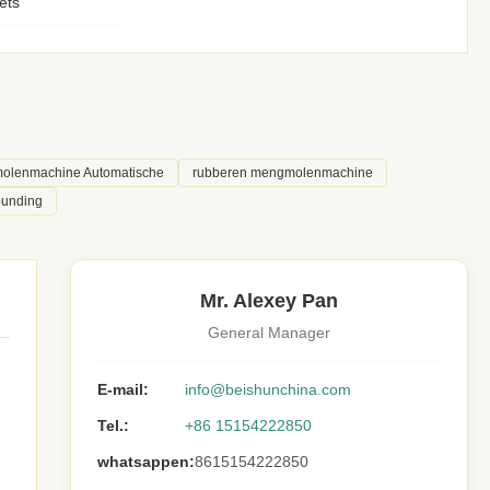
ets
olenmachine Automatische
rubberen mengmolenmachine
ounding
Mr. Alexey Pan
General Manager
E-mail:
info@beishunchina.com
Tel.:
+86 15154222850
whatsappen:
8615154222850