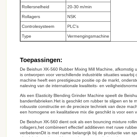
Rollersnelheid
20-30 m/min
Rollagers
NSK
Controlesysteem
PLC's
Type
Vermengingsmachine
Toepassingen:
De Beishun XK-560 Rubber Mixing Mill Machine, afkomstig ui
is ontworpen voor verschillende industriële situaties waarbij
machine heeft een prestigieuze positie op de markt, onders
naleving van de internationale kwaliteits- en veiligheidsno
Als een Elasticity Blending Grinder Machine speelt de Beish
bandenfabrieken.Het is geschikt om rubber te slijpen en te 
robuuste constructie en de precieze techniek van deze machi
een homogene en kwalitatieve mix die geschikt is voor een 
De Beishun XK-560 dient ook als een bouncing mixture roll
rollagers,het combineert effectief additieven met ruwe rubb
verbeterenDit is met name belangrijk bij de productie van s