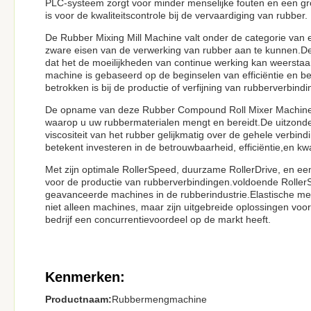
PLC-systeem zorgt voor minder menselijke fouten en een gr
is voor de kwaliteitscontrole bij de vervaardiging van rubber.
De Rubber Mixing Mill Machine valt onder de categorie van 
zware eisen van de verwerking van rubber aan te kunnen.De
dat het de moeilijkheden van continue werking kan weersta
machine is gebaseerd op de beginselen van efficiëntie en b
betrokken is bij de productie of verfijning van rubberverbind
De opname van deze Rubber Compound Roll Mixer Machine in
waarop u uw rubbermaterialen mengt en bereidt.De uitzonderl
viscositeit van het rubber gelijkmatig over de gehele verbi
betekent investeren in de betrouwbaarheid, efficiëntie,en kw
Met zijn optimale RollerSpeed, duurzame RollerDrive, en een
voor de productie van rubberverbindingen.voldoende Roller
geavanceerde machines in de rubberindustrie.Elastische m
niet alleen machines, maar zijn uitgebreide oplossingen vo
bedrijf een concurrentievoordeel op de markt heeft.
Kenmerken:
Productnaam:
Rubbermengmachine