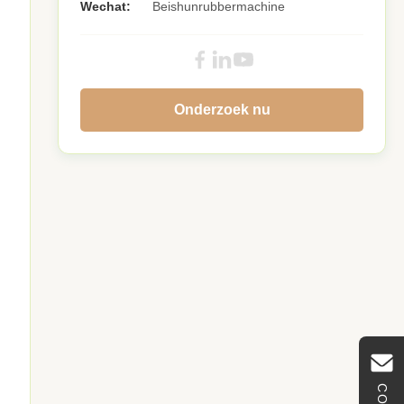
Wechat:
Beishunrubbermachine
Onderzoek nu