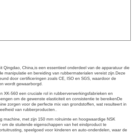
t Qingdao, China,is een essentieel onderdeel van de apparatuur die
 de manipulatie en bereiding van rubbermaterialen vereist zijn.Deze
teund door certificeringen zoals CE, ISO en SGS, waardoor de
rmen wordt gewaarborgd.
un XK-560 een cruciale rol in rubberverwerkingsfabrieken en
mengen om de gewenste elasticiteit en consistentie te bereikenDe
ne zorgen voor de perfecte mix van grondstoffen, wat resulteert in
veelheid van rubberproducten..
ing machine, met zijn 150 mm rolruimte en hoogwaardige NSK
er om de stuitende eigenschappen van het eindproduct te
portuitrusting, speelgoed voor kinderen en auto-onderdelen, waar de