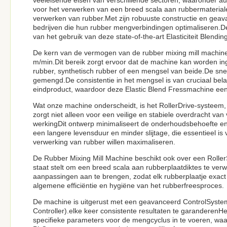
veeleisende eisen van verschillende sectoren, waaronder au
voor het verwerken van een breed scala aan rubbermaterialen
verwerken van rubber.Met zijn robuuste constructie en geava
bedrijven die hun rubber mengverbindingen optimaliseren.D
van het gebruik van deze state-of-the-art Elasticiteit Blendin
De kern van de vermogen van de rubber mixing mill machine i
m/min.Dit bereik zorgt ervoor dat de machine kan worden ing
rubber, synthetisch rubber of een mengsel van beide.De snel
gemengd.De consistentie in het mengsel is van cruciaal bel
eindproduct, waardoor deze Elastic Blend Fressmachine een 
Wat onze machine onderscheidt, is het RollerDrive-systeem
zorgt niet alleen voor een veilige en stabiele overdracht va
werkingDit ontwerp minimaliseert de onderhoudsbehoefte en 
een langere levensduur en minder slijtage, die essentieel i
verwerking van rubber willen maximaliseren.
De Rubber Mixing Mill Machine beschikt ook over een Rolle
staat stelt om een breed scala aan rubberplaatdiktes te ve
aanpassingen aan te brengen, zodat elk rubberplaatje exact v
algemene efficiëntie en hygiëne van het rubberfreesproces.
De machine is uitgerust met een geavanceerd ControlSyst
Controller).elke keer consistente resultaten te garanderenHet
specifieke parameters voor de mengcyclus in te voeren, waa