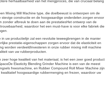
otere herhaalbaarheid van het mengproces, die van cruciaal belang
een Mixing Mill Machine type, die doelbewust is ontworpen om de
 stevige constructie en de hoogwaardige onderdelen zorgen ervoor
an zonder afbreuk te doen aan de prestatiesHet ontwerp van de
etrouwbaarheid, waardoor het een must-have is voor elke fabriek die
ingen.
 uw productielijn zal een revolutie teweegbrengen in de manier
ijke prestatie-eigenschappen zorgen ervoor dat de elasticiteit en
nding worden verdeeldInvesteren in onze rubber mixing mill machine
aliteit van uw rubberproducten.
 zeer hoge kwaliteit van het materiaal, is het een zeer goed product
SpaceDe Elasticity Blending Grinder Machine is een van de meest
engsels freesmachine, en Rubber Compound Roll Mixer Machine zijn
or kwalitatief hoogwaardige rubbermenging en frezen, waardoor uw