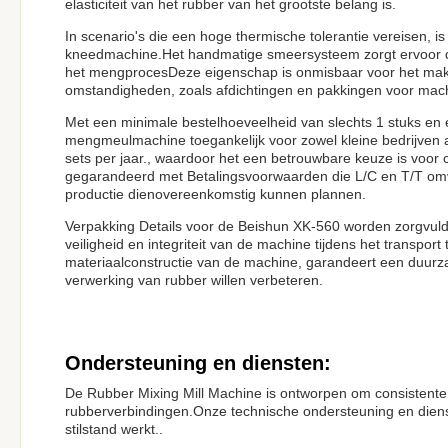
elasticiteit van het rubber van het grootste belang is.
In scenario's die een hoge thermische tolerantie vereisen, i
kneedmachine.Het handmatige smeersysteem zorgt ervoor dat
het mengprocesDeze eigenschap is onmisbaar voor het make
omstandigheden, zoals afdichtingen en pakkingen voor ma
Met een minimale bestelhoeveelheid van slechts 1 stuks e
mengmeulmachine toegankelijk voor zowel kleine bedrijven a
sets per jaar., waardoor het een betrouwbare keuze is voor
gegarandeerd met Betalingsvoorwaarden die L/C en T/T omv
productie dienovereenkomstig kunnen plannen.
Verpakking Details voor de Beishun XK-560 worden zorgvuld
veiligheid en integriteit van de machine tijdens het transpo
materiaalconstructie van de machine, garandeert een duurzam
verwerking van rubber willen verbeteren.
Ondersteuning en diensten:
De Rubber Mixing Mill Machine is ontworpen om consistente p
rubberverbindingen.Onze technische ondersteuning en dien
stilstand werkt..