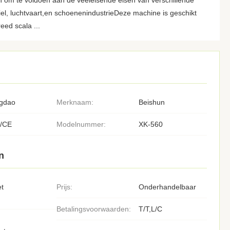
 om te voldoen aan de veeleisende eisen van verschillende
l, luchtvaart,en schoenenindustrieDeze machine is geschikt
eed scala ...
gdao
Merknaam:
Beishun
/CE
Modelnummer:
XK-560
n
et
Prijs:
Onderhandelbaar
Betalingsvoorwaarden:
T/T,L/C