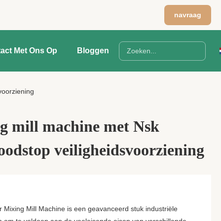
navraag
act Met Ons Op
Bloggen
voorziening
g mill machine met Nsk
noodstop veiligheidsvoorziening
 Mixing Mill Machine is een geavanceerd stuk industriële