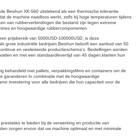
s de Beishun XK-560 uitstekend als een thermische tolerantie
 de machine naadloos werkt, zelfs bij hoge temperaturen tijdens
n van rubberverbindingen die bestand zijn tegen extreme
chines en hoogwaardige rubbercomponenten.
n een prijsbereik van 5000USD-100000USD, is deze
ls grote industriële bedrijven.Beishun belooft een aanbod van 50
 continue en veeleisende productieschema's. Bestellingen worden
atten en met een standaardlevertijd van 45 dagen,klanten hun
ig behandeld met pallets, verpakkingsfilms en containers om de
rt te garanderen.In combinatie met de hoogwaardige
e investering voor alle bedrijven die hun capaciteit voor de
restaties te bieden bij de verwerking en productie van
sten zorgen ervoor dat uw machine optimaal en met minimale