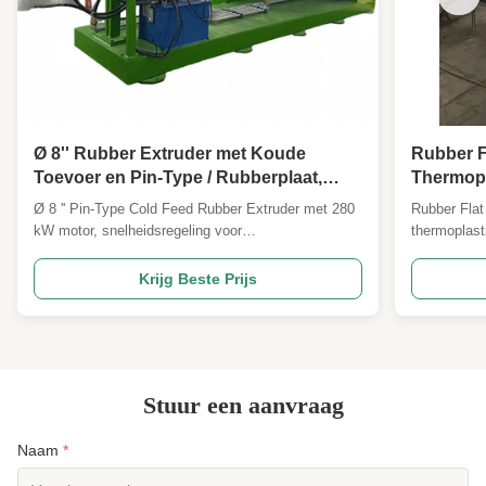
Ø 8'' Rubber Extruder met Koude
Rubber F
Toevoer en Pin-Type / Rubberplaat,
Thermopl
Bandenprofiel Extruder
Product 
Ø 8 '' Pin-Type Cold Feed Rubber Extruder met 280
Rubber Flat
kW motor, snelheidsregeling voor
thermoplast
frequentieomzetting en een capaciteit van 2500 kg /
pressing mo
u. Beschikt over pin-type cold-feed-technologie voor
application
Krijg Beste Prijs
50% hogere output en 35% lager energieverbruik
The flat vul
vergeleken met traditionele extruders. ISO9001 &
molding flat
CE gecertificeerd, geschikt voor loopvlakken van
rubber board
banden, rubberplaten en afdichtingsstrips.
Stuur een aanvraag
Naam
*