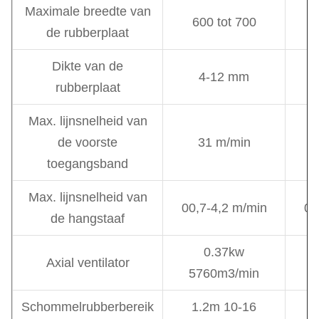
Maximale breedte van
600 tot 700
8
de rubberplaat
Dikte van de
4-12 mm
rubberplaat
Max. lijnsnelheid van
de voorste
31 m/min
toegangsband
Max. lijnsnelheid van
00,7-4,2 m/min
00
de hangstaaf
0.37kw
Axial ventilator
5760m3/min
5
Schommelrubberbereik
1.2m 10-16