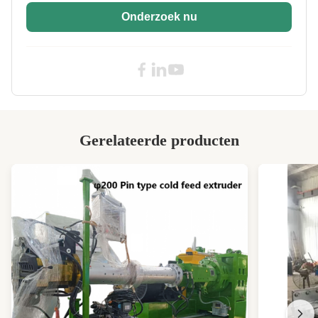
Cooling Time:
3-5 minuten
Onderzoek nu
Type Of
Roestvrij staal netwerk-Riem Type
Construction:
Capacity:
800kg/batch
Weight:
5000 kg
Control System:
PLC's
Gerelateerde producten
Driven Type:
Elektrisch
Condition:
Nieuw
Size:
26630*3500*5630mm
Power Supply:
380V/50Hz
High Light:
Energiezuinige batch rubber koelmachine
,
Continu batch rubber koelmachine
,
Automatisering Batch Rubber koelmachine