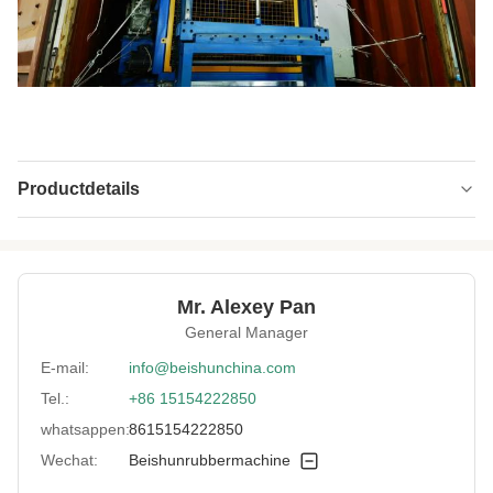
Productdetails
Mesh Belt
304 roestvrij staal
Material:
Structure:
Mesh Belt Type
Mr. Alexey Pan
General Manager
Cooling Capacity:
3-35 /min
E-mail:
info@beishunchina.com
Applied Width:
Max. 900mm
Tel.:
+86 15154222850
Cooling Type:
Waterkoeling + het Aan de lucht drogen
whatsappen:
8615154222850
Hanging Rod
Roestvrij staal
Wechat:
Beishunrubbermachine
Material: