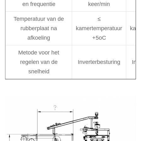
en frequentie
keer/min
Temperatuur van de
≤
rubberplaat na
kamertemperatuur
kam
afkoeling
+5oC
Metode voor het
regelen van de
Inverterbesturing
Inv
snelheid