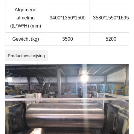
Algemene
afmeting
3400*1350*1500
3580*1550*1695
((L*W*H) (mm)
Gewicht (kg)
3500
5200
Productbeschrijving