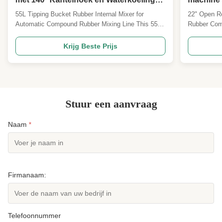
voor Automatische Rubbermenging
en stock
55L Tipping Bucket Rubber Internal Mixer for
22" Open Ro
Automatic Compound Rubber Mixing Line This 55L
Rubber Com
tipping bucket rubber internal mixer is designed for
mixing mill 
efficient compound rubber mixing in automated
process of 
Krijg Beste Prijs
production lines, offering precise control and reliable
machine is p
performance for industrial rubber processing ...
rubber comp
ethylene-vin
Stuur een aanvraag
Naam
*
Firmanaam:
Telefoonnummer