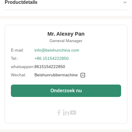
Productdetails
Rollerspeed:
27.9 r/min
Roll Diameter:
550 mm
Mr. Alexey Pan
Weight:
20T
General Manager
Nip Adjustment:
Verwarmingsapparatuur met parallelle
E-mail:
info@beishunchina.com
plaatwals
Tel.:
+86 15154222850
Number Of
8
whatsappen:
8615154222850
Bearings:
Wechat:
Beishunrubbermachine
Controlsystem:
PLC's
Height:
1978
Onderzoek nu
Material Of Roll:
Gekoeld Gietijzer
Bush Type:
Lagers
Roller Space:
0,5 mm-15 mm