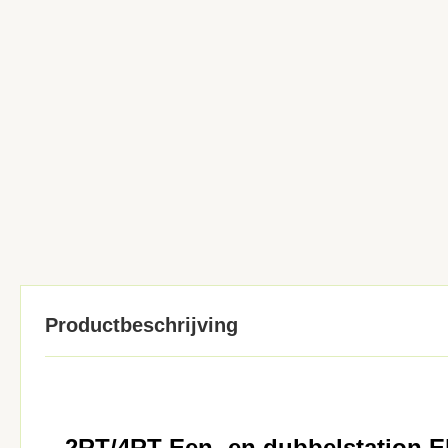
Productbeschrijving
2RT/4RT Een- en dubbelstation E