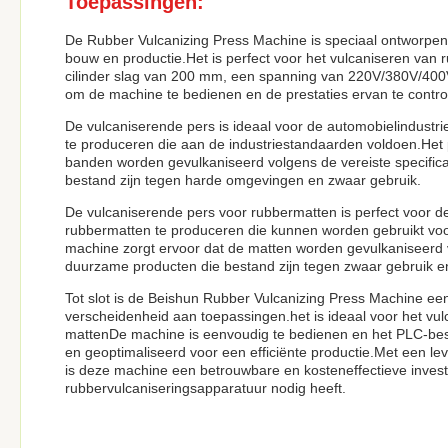
Toepassingen:
De Rubber Vulcanizing Press Machine is speciaal ontworpen
bouw en productie.Het is perfect voor het vulcaniseren va
cilinder slag van 200 mm, een spanning van 220V/380V/400
om de machine te bedienen en de prestaties ervan te contro
De vulcaniserende pers is ideaal voor de automobielindust
te produceren die aan de industriestandaarden voldoen.Het
banden worden gevulkaniseerd volgens de vereiste specifica
bestand zijn tegen harde omgevingen en zwaar gebruik.
De vulcaniserende pers voor rubbermatten is perfect voor
rubbermatten te produceren die kunnen worden gebruikt vo
machine zorgt ervoor dat de matten worden gevulkaniseerd vo
duurzame producten die bestand zijn tegen zwaar gebruik 
Tot slot is de Beishun Rubber Vulcanizing Press Machine ee
verscheidenheid aan toepassingen.het is ideaal voor het v
mattenDe machine is eenvoudig te bedienen en het PLC-best
en geoptimaliseerd voor een efficiënte productie.Met een lev
is deze machine een betrouwbare en kosteneffectieve investe
rubbervulcaniseringsapparatuur nodig heeft.