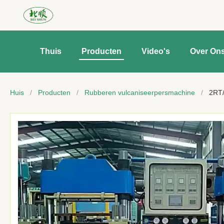
Thuis
Producten
Video's
Over On
Huis
/
Producten
/
Rubberen vulcaniseerpersmachine
/
2RT/