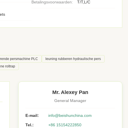
Betalingsvoorwaarden:
T/T,L/C
ets
erende persmachine PLC
leuning rubberen hydraulische pers
ne roltrap
Mr. Alexey Pan
General Manager
E-mail:
info@beishunchina.com
Tel.:
+86 15154222850