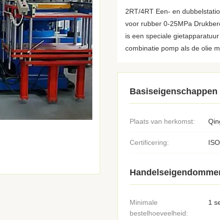
2RT/4RT Een- en dubbelstatio
voor rubber 0-25MPa Drukbere
is een speciale gietapparatuu
combinatie pomp als de olie m
Basiseigenschappen
Plaats van herkomst:
Qin
Certificering:
ISO
Handelseigendomme
Minimale
1 s
bestelhoeveelheid: