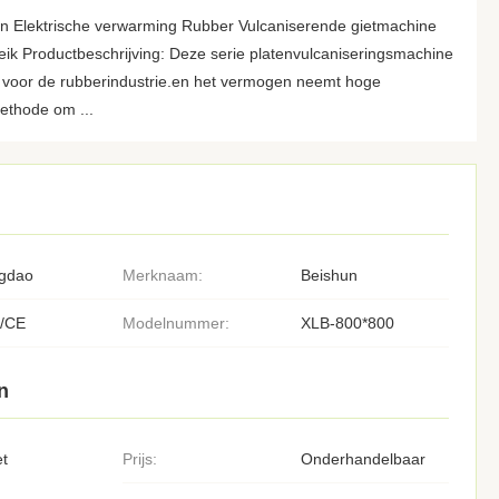
n Elektrische verwarming Rubber Vulcaniserende gietmachine
ik Productbeschrijving: Deze serie platenvulcaniseringsmachine
r voor de rubberindustrie.en het vermogen neemt hoge
ethode om ...
gdao
Merknaam:
Beishun
/CE
Modelnummer:
XLB-800*800
n
et
Prijs:
Onderhandelbaar