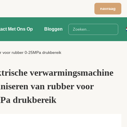
navraag
act Met Ons Op
Bloggen
r voor rubber 0-25MPa drukbereik
trische verwarmingsmachine
aniseren van rubber voor
Pa drukbereik