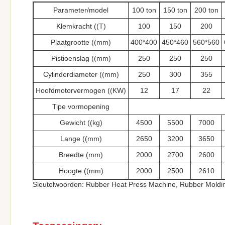
Parameter/model
100 ton
150 ton
200 ton
Klemkracht ((T)
100
150
200
Plaatgrootte ((mm)
400*400
450*460
560*560
Pistioenslag ((mm)
250
250
250
Cylinderdiameter ((mm)
250
300
355
Hoofdmotorvermogen ((KW)
12
17
22
Tipe vormopening
Gewicht ((kg)
4500
5500
7000
Lange ((mm)
2650
3200
3650
Breedte (mm)
2000
2700
2600
Hoogte ((mm)
2000
2500
2610
Sleutelwoorden: Rubber Heat Press Machine, Rubber Moldin