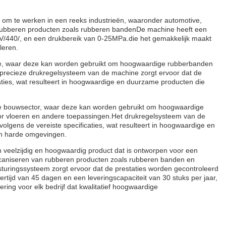
 om te werken in een reeks industrieën, waaronder automotive,
n rubberen producten zoals rubberen bandenDe machine heeft een
V/440/, en een drukbereik van 0-25MPa.die het gemakkelijk maakt
leren.
rie, waar deze kan worden gebruikt om hoogwaardige rubberbanden
 precieze drukregelsysteem van de machine zorgt ervoor dat de
ties, wat resulteert in hoogwaardige en duurzame producten die
 de bouwsector, waar deze kan worden gebruikt om hoogwaardige
or vloeren en andere toepassingen.Het drukregelsysteem van de
lgens de vereiste specificaties, wat resulteert in hoogwaardige en
en harde omgevingen.
n veelzijdig en hoogwaardig product dat is ontworpen voor een
ulcaniseren van rubberen producten zoals rubberen banden en
uringssysteem zorgt ervoor dat de prestaties worden gecontroleerd
ertijd van 45 dagen en een leveringscapaciteit van 30 stuks per jaar,
ring voor elk bedrijf dat kwalitatief hoogwaardige