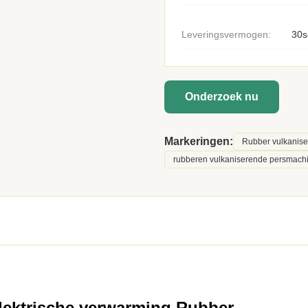
Leveringsvermogen:
30s
Onderzoek nu
Markeringen:
Rubber vulkanis
rubberen vulkaniserende persmachi
lektrische verwarming Rubber