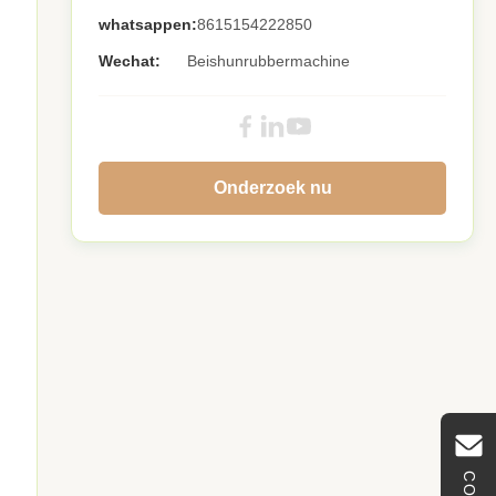
whatsappen:
8615154222850
Wechat:
Beishunrubbermachine
Onderzoek nu