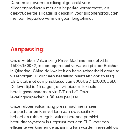
Daarom is gevormde silicagel geschikt voor
siliconenproducten met een beperkte vormgrootte, en
geextrudeerde silicagel is geschikt voor siliconenproducten
met een bepaalde vorm en geen lengtelimiet.
.
Aanpassing:
Onze Rubber Vulcanizing Press Machine, model XLB-
1500×1500×2, is een topproduct vervaardigd door Beishun
in Qingdao, China.de kwaliteit en betrouwbaarheid ervan te
waarborgen. U kunt een bestelling plaatsen voor zo laag
als 1 stuk met een prijsklasse van 5000USD-100000USD.
De levertijd is 45 dagen, en wij bieden flexibele
betalingsvoorwaarden via T/T en L/C.Onze
leveringscapaciteit is 30 sets per jaar..
Onze rubber vulcanizing press machine is zeer
aanpasbaar en kan voldoen aan uw specifieke
behoeften.rubbertegels Vulcaniserende persHet
besturingssysteem is uitgerust met een PLC voor een
efficiënte werking.en de spanning kan worden ingesteld op