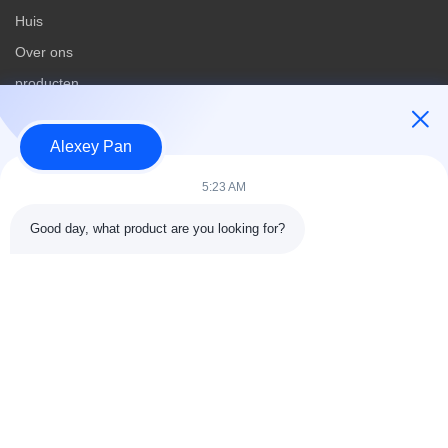
Huis
Over ons
producten
Contacteer ons
Alexey Pan
Categorieën
5:23 AM
Rubberen vulcaniseerpersmachine
Good day, what product are you looking for?
Rubber het Mengen zich Molenmachine
Batch Off Rubber Koelmachine
Motorfietsbanden maken
rubberknedermachine
Contacteer ons
Tel.: 00-86-15154222850