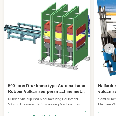
500-tons Drukframe-type Automatische
Halfauto
Rubber Vulkaniseerpersmachine met
vulcanis
Elektrische Verwarming voor Rubber
druk en 
Rubber Anti-slip Pad Manufacturing Equipment -
Semi-Autom
Warmpersen Vormen
500-ton Pressure Flat Vulcanizing Machine Frame-
Machine Wit
type automatic rubber hot pressing forming machine
Heating Pro
designed for high-volume production of anti-slip
rubber vulca