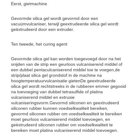
Eerst, gietmachine
Gevormde silica gel wordt gevormd door een
vacuümvulcaniser, terwijl geextrudeerde silica gel wordt
geëxtrudeerd door een extruder.
Ten tweede, het curing agent
Gevormde silica gel kan worden toegevoegd door na het
snijden van de strip een geurloos vulcaniserend middel of
een dubbel pentaculcaniserend middel toe te voegen,de
strip/plaat silica gel grondstof in de machine na
hoogtemperatuurvulcanisatie gietenDe geextrudeerde
silica gel wordt rechtstreeks in de rubberen emmer gegooid
na toevoeging van dubbel tetrasulfide of platina
vulcaniserend middel en extrusie
vulcaniseringsvorm.Gevormd siliconen en geextrudeerd
siliconen rubber kunnen voedselkwaliteit bereiken,
gevormd siliconen rubber om voedselkwaliteit te bereiken
moet geurloos vulcaniserend middel toevoegen, en
geëxtrudeerd siliconen rubber om voedselkwaliteit te
bereiken moet platina vulcaniserend middel toevoegen.