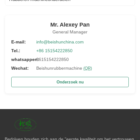
Mr. Alexey Pan
General Manager
E-mail:
info@beishunchina.com
Tel.:
+86 15154222850
whatsappen:
8615154222850
Wechat:
Beishunrubbermachine
(QR)
Onderzoek nu
Bedrijven houden zich aan de "eerste kwaliteit om het vertrouwen