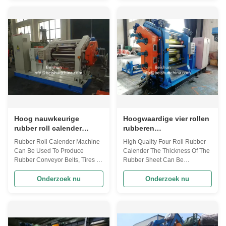
maintain a stable temperature
The machine's rollers are made
during the rubber processing
of high-quality steel and have a
process. This cooling system is
length of 2000mm, which
particularly useful when working
provides sufficient space for
with high...
rubber ...
Hoog nauwkeurige
Hoogwaardige vier rollen
rubber roll calender
rubberen
machine produceren
kalendermachine met
Rubber Roll Calender Machine
High Quality Four Roll Rubber
rubber transportbanden
nauwkeurige controle
Can Be Used To Produce
Calender The Thickness Of The
banden
Rubber Conveyor Belts, Tires 3-
Rubber Sheet Can Be
roll rubber calender is a kind of
Accurately
equipment used in rubber
ControlledIntroduction to rubber
Onderzoek nu
Onderzoek nu
processing, mainly used to
calender:There are several
calender rubber materials into
common classification methods
thin sheets. The following are its
for the models of four-roll rubber
main features: Main Features
calenders:1. Classification by
Efficient calendering The rubber
the length of the working part of