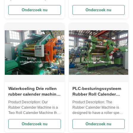
ratio of 1:1:1:1, ensuring
rubber manufacturing plant.
consistent and uniform
With its high-accuracy features,
Onderzoek nu
Onderzoek nu
thickness of your rubber
this machine guarantees that
products. This makes it ideal for
you'll get the perfect rubber
producing high-quality rubber
sheets every time. The two roll
sheets, films, and laminates.
calender design ensures that
Whether you need to produce
the rubber is evenly distributed
rubber flooring, conveyor ...
and that ...
Waterkoeling Drie rollen
PLC-besturingssysteem
rubber calender machine
Rubber Roll Calender
PLC besturingssysteem
Machine voor zware
Product Description: Our
Product Description: The
toepassingen
Rubber Calender Machine is a
Rubber Calender Machine is
Two Roll Calender Machine that
designed to have a roller speed
is designed for optimal
ratio of 1:1:1:1, which ensures a
performance. It has an optional
uniform and consistent
Onderzoek nu
Onderzoek nu
cooling system that helps
thickness of the rubber sheet.