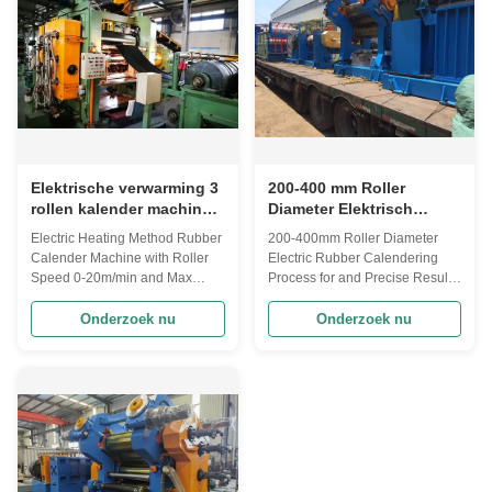
is ...
the roller:- Short ...
Elektrische verwarming 3
200-400 mm Roller
rollen kalender machine
Diameter Elektrisch
0-20m/min en maximale
rubber calendering
Electric Heating Method Rubber
200-400mm Roller Diameter
druk 10MPa
proces Precise resultaten
Calender Machine with Roller
Electric Rubber Calendering
Speed 0-20m/min and Max
Process for and Precise Results
Pressure 10MPa Product
Product Description: The rubber
Description: Constructed from
calender is a piece of
Onderzoek nu
Onderzoek nu
high quality materials, this
equipment specifically used for
calender machine is specifically
rubber processing, used to
designed for use with rubber
transform a rubber mixture into
materials. Its roller width of 500-
rubber sheets or sheets of the
2000mm provides ample space
desired shape and size. It is a ...
for your ...