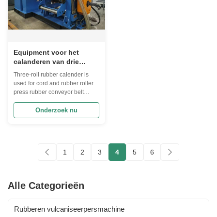
Equipment voor het
calanderen van drie
rollen rubber voor kabel
Three-roll rubber calender is
en rubber rolpers rubber
used for cord and rubber roller
conveyor belt
press rubber conveyor belt
Product Description: Qingdao
beishun manufacturing Three-
Onderzoek nu
roller rubber calender is a
commonly used rubber
processing equipment with the
following characteristics: 1.
1
2
3
4
5
6
Simple structure: The three-
roller rubber ...
Alle Categorieën
Rubberen vulcaniseerpersmachine