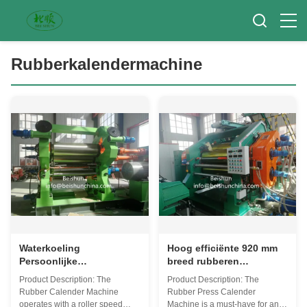
Rubberkalendermachine
Waterkoeling
Hoog efficiënte 920 mm
Persoonlijke
breed rubberen
rubberkalendermachine
calendermachine met
Product Description: The
Product Description: The
voor rubberplaten
2000 mm rollengte
Rubber Calender Machine
Rubber Press Calender
operates with a roller speed
Machine is a must-have for any