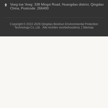
Voeg toe Voeg: 338 Mingxi Road, Huangdao district, Qingdao
China, Postcode: 266400
Copyright © 2022-2026 Qingdao Beishun Environmental Protection
Technology Co.,Ltd. . Alle rechten voorbehoudena. |
Sitemap