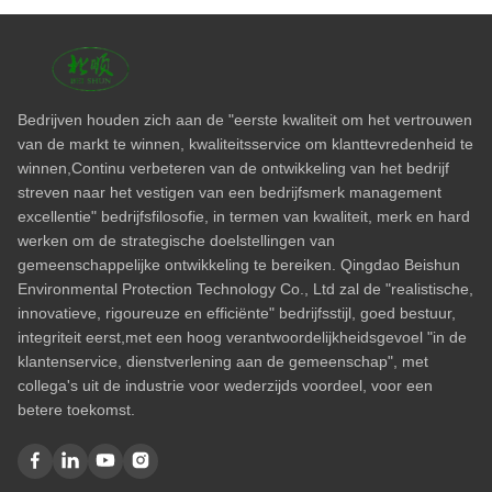
Video-thuis
Alle video's
Rubber Vulcanizing Press Machine
Bedrijven houden zich aan de "eerste kwaliteit om het vertrouwen
Batch Off Rubber Cooling Machine
van de markt te winnen, kwaliteitsservice om klanttevredenheid te
winnen,Continu verbeteren van de ontwikkeling van het bedrijf
Rubber Mixing Mill Machine
streven naar het vestigen van een bedrijfsmerk management
Fabrieksinspectie
excellentie" bedrijfsfilosofie, in termen van kwaliteit, merk en hard
werken om de strategische doelstellingen van
Rubberknedermachine
gemeenschappelijke ontwikkeling te bereiken. Qingdao Beishun
Rubberextruder
Environmental Protection Technology Co., Ltd zal de "realistische,
innovatieve, rigoureuze en efficiënte" bedrijfsstijl, goed bestuur,
Verhardingspers voor banden voor motorrijtuigen
integriteit eerst,met een hoog verantwoordelijkheidsgevoel "in de
klantenservice, dienstverlening aan de gemeenschap", met
met een diameter van niet meer dan 50 mm
collega's uit de industrie voor wederzijds voordeel, voor een
Rubberkalender
betere toekomst.
fabrieksvideo
Motorfietsbanden maken