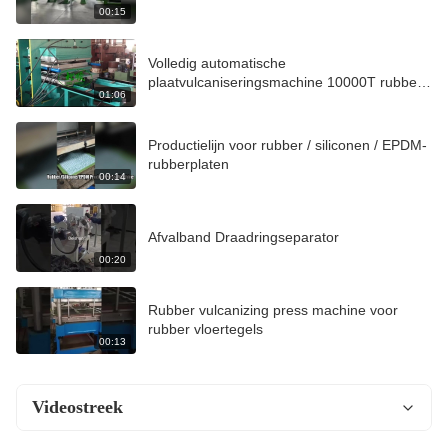
00:15
Volledig automatische
plaatvulcaniseringsmachine 10000T rubber
01:06
hydraulische vulcaniseringsmachine
Productielijn voor rubber / siliconen / EPDM-
rubberplaten
00:14
Afvalband Draadringseparator
00:20
Rubber vulcanizing press machine voor
rubber vloertegels
00:13
Videostreek