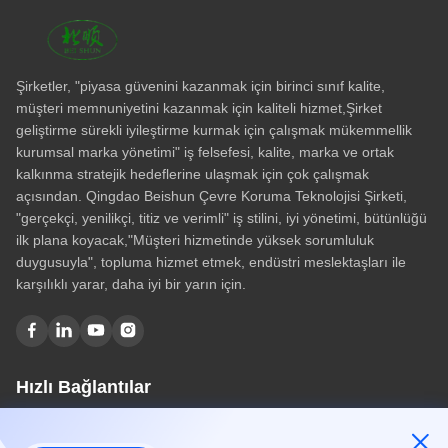
Tüm videolar
Rubber Vulcanizing Press Machine
Şirketler, "piyasa güvenini kazanmak için birinci sınıf kalite,
Batch Off Rubber Cooling Machine
müşteri memnuniyetini kazanmak için kaliteli hizmet,Şirket
geliştirme sürekli iyileştirme kurmak için çalışmak mükemmellik
Rubber Mixing Mill Machine
kurumsal marka yönetimi" iş felsefesi, kalite, marka ve ortak
Fabrika denetimi
kalkınma stratejik hedeflerine ulaşmak için çok çalışmak
açısından. Qingdao Beishun Çevre Koruma Teknolojisi Şirketi,
Kauçuk yoğurma makinesi
"gerçekçi, yenilikçi, titiz ve verimli" iş stilini, iyi yönetimi, bütünlüğü
Kauçuk Ekstruder
ilk plana koyacak,"Müşteri hizmetinde yüksek sorumluluk
duygusuyla", topluma hizmet etmek, endüstri meslektaşları ile
Motosiklet lastiği sertleştirme presleri
karşılıklı yarar, daha iyi bir yarın için.
İç boru sertleştirme baskı makinesi
Kauçuk Kalender
fabrika videosu
Hızlı Bağlantılar
Motosiklet lastiği yapma makinesi
Ev
Hakkımızda