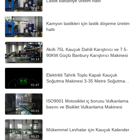
Lastik battaniye üretim hattı
02:22
Kamyon lastikleri için lastik döşeme üretim
hattı
02:22
Akıllı 75L Kauçuk Dahili Karıştırıcı ve 7.5-
90KW Güçlü Banbury Karıştırıcı Makinesi
00:14
Elektrikli Tahrik Toplu Kapalı Kauçuk
Soğutma Makinesi 3-35 Metre Soğutma
01:47
Kapasitesi
ISO9001 Motosiklet iç borusu Vulkanlama
basını ve Bisiklet Vulkanlama Makinesi
00:21
Mükemmel Levhalar için Kauçuk Kalender
00:15