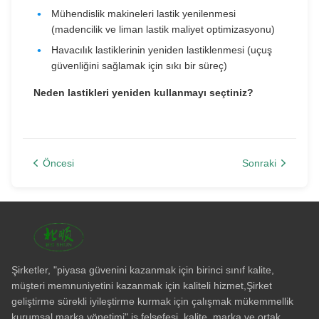
Mühendislik makineleri lastik yenilenmesi
(madencilik ve liman lastik maliyet optimizasyonu)
Havacılık lastiklerinin yeniden lastiklenmesi (uçuş
güvenliğini sağlamak için sıkı bir süreç)
Neden lastikleri yeniden kullanmayı seçtiniz?
Öncesi
Sonraki
Şirketler, "piyasa güvenini kazanmak için birinci sınıf kalite,
müşteri memnuniyetini kazanmak için kaliteli hizmet,Şirket
geliştirme sürekli iyileştirme kurmak için çalışmak mükemmellik
kurumsal marka yönetimi" iş felsefesi, kalite, marka ve ortak