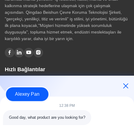
kalkınma stratejik hedeflerine ulaşmak için çok çalışmak
açısından. Qingdao Beishun Çevre Koruma Teknolojisi Şirketi,
"gerçekçi, yenilikçi, titiz ve verimli" iş stilini, iyi yönetimi, bütünlüğü
ilk plana koyacak,"Müşteri hizmetinde yüksek sorumluluk
duygusuyla", topluma hizmet etmek, endüstri meslektaşları ile
karşılıklı yarar, daha iyi bir yarın için.
Hızlı Bağlantılar
Ev
Hakkımızda
Alexey Pan
Ürünler
Bize Ulaşın
12:38 PM
Kategoriler
Good day, what product are you looking for?
Kauçuk Vulkanizasyon Pres Makinası