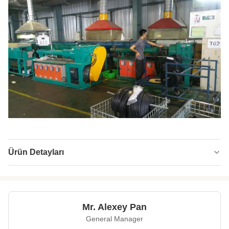
Ürün Detayları
Screw Design:
Tek vidalı
Screw Material:
38crmoala
Mr. Alexey Pan
Screw Diameter
120
General Manager
(Mm):