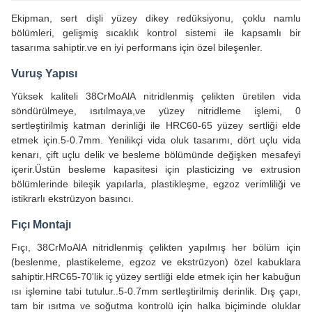
Ekipman, sert dişli yüzey dikey redüksiyonu, çoklu namlu
bölümleri, gelişmiş sıcaklık kontrol sistemi ile kapsamlı bir
tasarıma sahiptir.ve en iyi performans için özel bileşenler.
Vuruş Yapısı
Yüksek kaliteli 38CrMoAlA nitridlenmiş çelikten üretilen vida
söndürülmeye, ısıtılmaya,ve yüzey nitridleme işlemi, 0
sertleştirilmiş katman derinliği ile HRC60-65 yüzey sertliği elde
etmek için.5-0.7mm. Yenilikçi vida oluk tasarımı, dört uçlu vida
kenarı, çift uçlu delik ve besleme bölümünde değişken mesafeyi
içerir.Üstün besleme kapasitesi için plasticizing ve extrusion
bölümlerinde bileşik yapılarla, plastikleşme, egzoz verimliliği ve
istikrarlı ekstrüzyon basıncı.
Fıçı Montajı
Fıçı, 38CrMoAlA nitridlenmiş çelikten yapılmış her bölüm için
(beslenme, plastikeleme, egzoz ve ekstrüzyon) özel kabuklara
sahiptir.HRC65-70'lik iç yüzey sertliği elde etmek için her kabuğun
ısı işlemine tabi tutulur..5-0.7mm sertleştirilmiş derinlik. Dış çapı,
tam bir ısıtma ve soğutma kontrolü için halka biçiminde oluklar