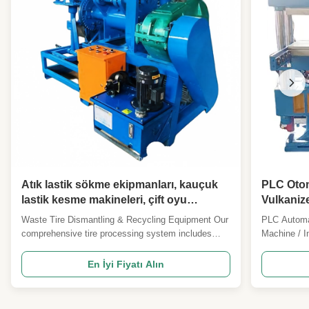
Atık lastik sökme ekipmanları, kauçuk
PLC Otom
lastik kesme makineleri, çift oyu
Vulkaniz
parçalayıcı, kauçuk blok yapım
Yatak Ya
Waste Tire Dismantling & Recycling Equipment Our
PLC Automa
makineleri
comprehensive tire processing system includes
Machine / I
rubber tire cutting machines, dual-shaft shredders,
rubber insu
and rubber block making equipment designed for
specialized
En İyi Fiyatı Alın
efficient waste tire recycling and material recovery.
insulation 
Tire Cutting Machine Overview A specialized ...
Vulcanizati
sulfur or ...