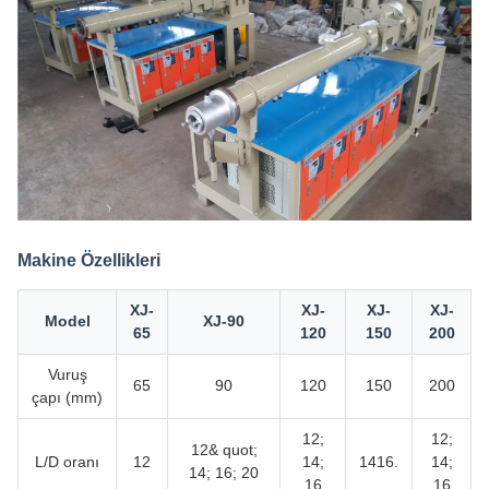
Makine Özellikleri
XJ-
XJ-
XJ-
XJ-
Model
XJ-90
65
120
150
200
Vuruş
65
90
120
150
200
çapı (mm)
12;
12;
12& quot;
L/D oranı
12
14;
1416.
14;
14; 16; 20
16
16