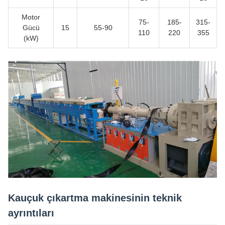
Motor
75-
185-
315-
Gücü
15
55-90
110
220
355
(kW)
Kauçuk çıkartma makinesinin teknik
ayrıntıları