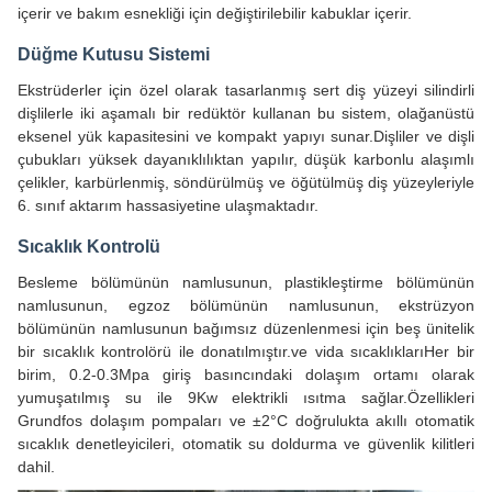
içerir ve bakım esnekliği için değiştirilebilir kabuklar içerir.
Düğme Kutusu Sistemi
Ekstrüderler için özel olarak tasarlanmış sert diş yüzeyi silindirli
dişlilerle iki aşamalı bir redüktör kullanan bu sistem, olağanüstü
eksenel yük kapasitesini ve kompakt yapıyı sunar.Dişliler ve dişli
çubukları yüksek dayanıklılıktan yapılır, düşük karbonlu alaşımlı
çelikler, karbürlenmiş, söndürülmüş ve öğütülmüş diş yüzeyleriyle
6. sınıf aktarım hassasiyetine ulaşmaktadır.
Sıcaklık Kontrolü
Besleme bölümünün namlusunun, plastikleştirme bölümünün
namlusunun, egzoz bölümünün namlusunun, ekstrüzyon
bölümünün namlusunun bağımsız düzenlenmesi için beş ünitelik
bir sıcaklık kontrolörü ile donatılmıştır.ve vida sıcaklıklarıHer bir
birim, 0.2-0.3Mpa giriş basıncındaki dolaşım ortamı olarak
yumuşatılmış su ile 9Kw elektrikli ısıtma sağlar.Özellikleri
Grundfos dolaşım pompaları ve ±2°C doğrulukta akıllı otomatik
sıcaklık denetleyicileri, otomatik su doldurma ve güvenlik kilitleri
dahil.