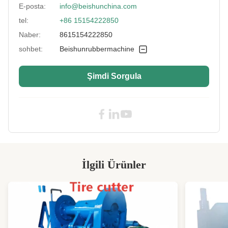
E-posta:
info@beishunchina.com
Voltage:
Müşteri Talebi
tel:
+86 15154222850
Power (KW):
110
Naber:
8615154222850
Key Selling Points:
Yüksek doğruluk
sohbet:
Beishunrubbermachine
Applicable
Üretim Tesisi
Industries:
Şimdi Sorgula
Transmission
2-28m/dak
Speed:
High Light:
Soğuk Besleme Kauçuk Ekstruder
Makinesi
,
Tek Vidalı soğuk besleme ekstruder
,
SGS Tek Vidalı Kauçuk Kablo Ekstruder
İlgili Ürünler