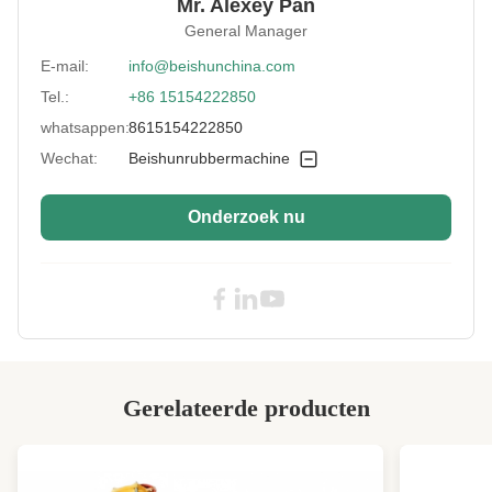
Mr. Alexey Pan
Screw Diameter:
150 mm
General Manager
L/D:
20:1
E-mail:
info@beishunchina.com
Tel.:
+86 15154222850
Vacuum System:
- Jawel.
whatsappen:
8615154222850
Applications:
Allerlei zich Polymeer het Mengen
Wechat:
Beishunrubbermachine
High Light:
SGS van de de Extrudermachine van NBR
Rubber
,
Rubber de Extrudermachine ISO van SBR
,
Onderzoek nu
EPDM-Siliconeextruder met
Vulcanisatietunnel
Gerelateerde producten