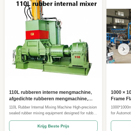
110L rubberen interne mengmachine,
1000 × 1
afgedichte rubberen mengmachine,
Frame Fl
uiterst nauwkeurige mengapparatuur,
PLC-best
110L Rubber Internal Mixing Machine High-precision
1000*1000m
rubber- en kunststofmengselmachine
van 0-30
sealed rubber mixing equipment designed for rubber
for Automot
motorzeg
and plastic mixture applications with advanced
1000*1000m
temperature control and material flow optimization.
is designed
Krijg Beste Prijs
Manufacturer Expertise Qingdao Beishun
and other ru