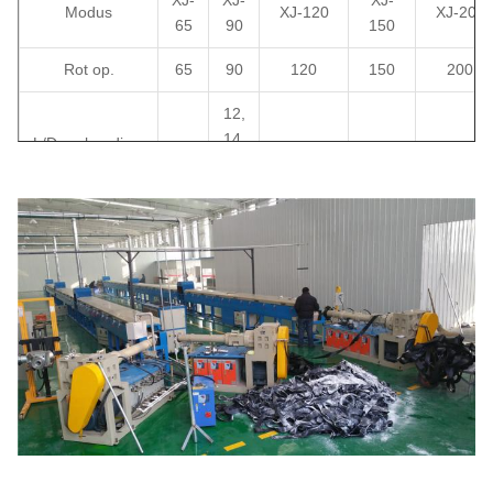
XJ-
XJ-
XJ-
Modus
XJ-120
XJ-200
65
90
150
Rot op.
65
90
120
150
200
12,
14,
L/D-verhouding
12
12,14;16
14,16
12,14;16
16,
20
185
Motorvermogen
55-
75 tot
15
tot
315-355
(kw)
90
110
220