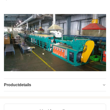
Productdetails
Model NO.:
150
Type:
Rubberextruder