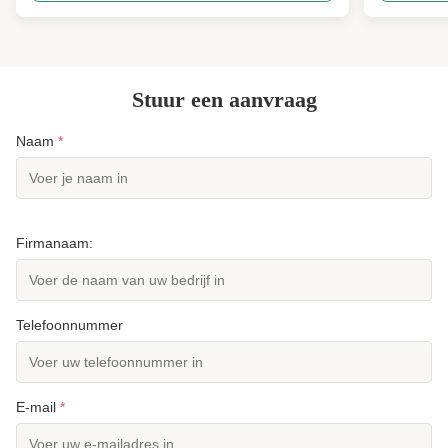
Environmental Protection Technology Co., Ltd.
forming and
specializes in ...
temperature
Stuur een aanvraag
Naam
*
Firmanaam:
Telefoonnummer
E-mail
*