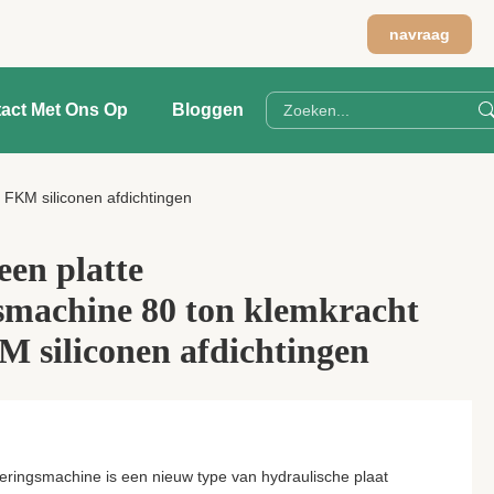
navraag
act Met Ons Op
Bloggen
 FKM siliconen afdichtingen
en platte
smachine 80 ton klemkracht
 siliconen afdichtingen
seringsmachine is een nieuw type van hydraulische plaat