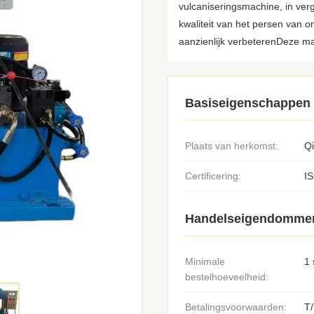
vulcaniseringsmachine, in ver
kwaliteit van het persen van o
aanzienlijk verbeterenDeze mac
Basiseigenschappen
Plaats van herkomst:
Q
Certificering:
I
Handelseigendomme
Minimale
1 
bestelhoeveelheid:
Betalingsvoorwaarden:
T/