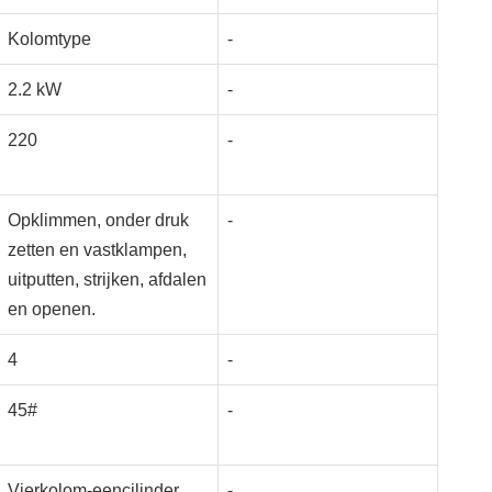
Kolomtype
-
2.2 kW
-
220
-
Opklimmen, onder druk
-
zetten en vastklampen,
uitputten, strijken, afdalen
en openen.
4
-
45#
-
Vierkolom-eencilinder
-