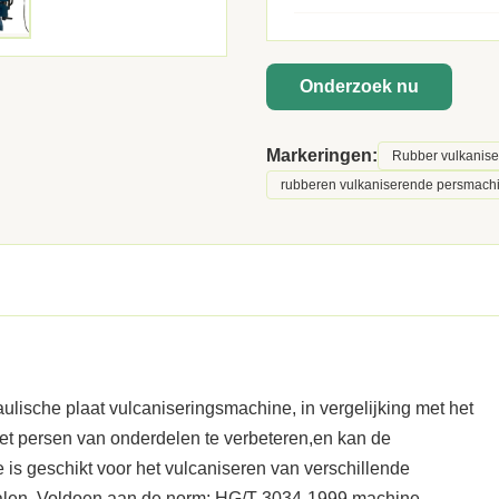
Onderzoek nu
Markeringen:
Rubber vulkanis
rubberen vulkaniserende persmachi
ulische plaat vulcaniseringsmachine, in vergelijking met het
et persen van onderdelen te verbeteren,en kan de
 is geschikt voor het vulcaniseren van verschillende
alen. Voldoen aan de norm: HG/T 3034-1999 machine