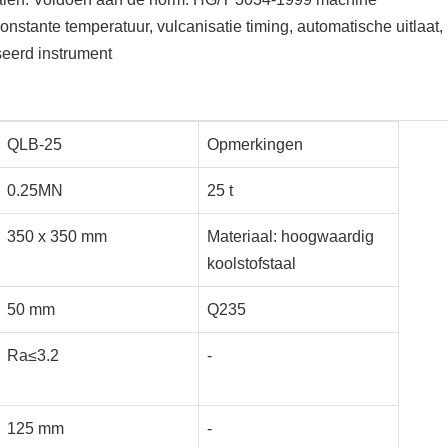
nstante temperatuur, vulcanisatie timing, automatische uitlaat,
seerd instrument
QLB-25
Opmerkingen
0.25MN
25 t
350 x 350 mm
Materiaal: hoogwaardig
koolstofstaal
50 mm
Q235
Ra≤3.2
-
125 mm
-