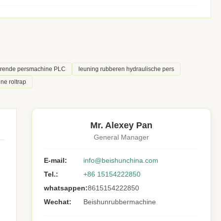
erende persmachine PLC
leuning rubberen hydraulische pers
ne roltrap
Mr. Alexey Pan
General Manager
E-mail:
info@beishunchina.com
Tel.:
+86 15154222850
whatsappen:
8615154222850
Wechat:
Beishunrubbermachine