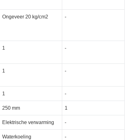
Ongeveer 20 kg/cm2
-
1
-
1
-
1
-
250 mm
1
Elektrische verwarming
-
Waterkoeling
-