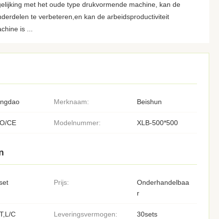
gelijking met het oude type drukvormende machine, kan de
nderdelen te verbeteren,en kan de arbeidsproductiviteit
hine is ...
ingdao
Merknaam:
Beishun
SO/CE
Modelnummer:
XLB-500*500
n
set
Prijs:
Onderhandelbaa
r
T,L/C
Leveringsvermogen:
30sets