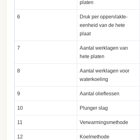
platen
6
Druk per oppervlakte-
eenheid van de hete
plaat
7
Aantal werklagen van
hete platen
8
Aantal werklagen voor
waterkoeling
9
Aantal olieflessen
10
Plunger slag
11
Verwarmingsmethode
12
Koelmethode