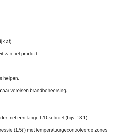
jk af).
t van het product.
s helpen.
maar vereisen brandbeheersing.
 met een lange L/D-schroef (bijv. 18:1).
ressie (1.5(') met temperatuurgecontroleerde zones.