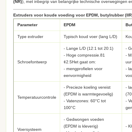
(NR)
), met inbegrip van belangrijke technische overwegingen e
Extruders voor koude voeding voor EPDM, butylrubber (IIR)
Parameter
EPDM
But
Type extruder
Typisch koud voer (lang L/D)
Kou
- Lange L/D (12:1 tot 20:1)
- G
- Hoge compressie.81
- M
Schroefontwerp
¢2.5Het gaat om:
uur
- mengprofielen voor
- l
eenvormigheid
vo
- Precieze koeling vereist
- l
(EPDM is warmtegevoelig)
(70
Temperatuurcontrole
- Vatenzones: 60°C tot
- V
100°C
gem
- Gedwongen voeden
(EPDM is kleverig)
- K
Voersysteem