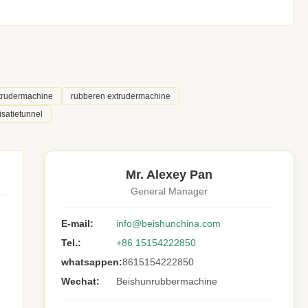
trudermachine
rubberen extrudermachine
satietunnel
Mr. Alexey Pan
General Manager
E-mail:
info@beishunchina.com
Tel.:
+86 15154222850
whatsappen:
8615154222850
Wechat:
Beishunrubbermachine