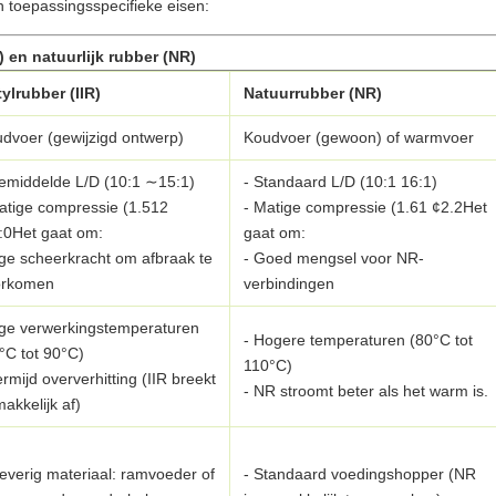
n toepassingsspecifieke eisen:
 en natuurlijk rubber (NR)
ylrubber (IIR)
Natuurrubber (NR)
dvoer (gewijzigd ontwerp)
Koudvoer (gewoon) of warmvoer
emiddelde L/D (10:1 ∼15:1)
- Standaard L/D (10:1 16:1)
atige compressie (1.512
- Matige compressie (1.61 ¢2.2Het
:0Het gaat om:
gaat om:
age scheerkracht om afbraak te
- Goed mengsel voor NR-
orkomen
verbindingen
age verwerkingstemperaturen
- Hogere temperaturen (80°C tot
°C tot 90°C)
110°C)
ermijd oververhitting (IIR breekt
- NR stroomt beter als het warm is.
akkelijk af)
leverig materiaal: ramvoeder of
- Standaard voedingshopper (NR