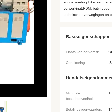
koude voeding Dit is een gede
verwerkingEPDM, butylrubber (I
technische overwegingen en t
Basiseigenschappen
Plaats van herkomst:
Q
Certificering:
I
Handelseigendomme
Minimale
1 
bestelhoeveelheid:
Betalingsvoorwaarden:
T/