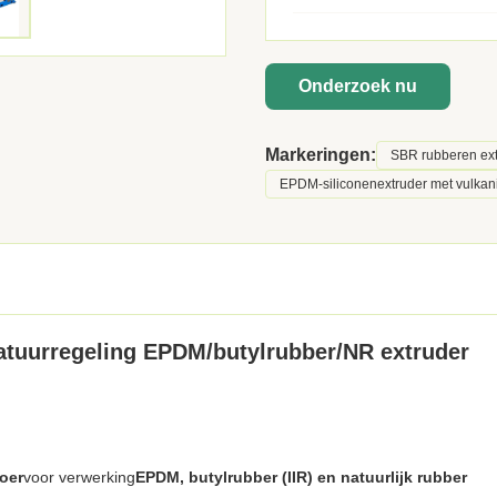
Onderzoek nu
Markeringen:
SBR rubberen ex
EPDM-siliconenextruder met vulkani
tuurregeling EPDM/butylrubber/NR extruder
oer
voor verwerking
EPDM, butylrubber (IIR) en natuurlijk rubber