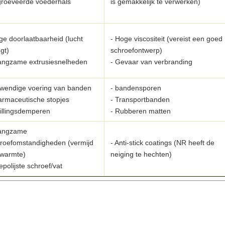
roeveerde voederhals
is gemakkelijk te verwerken)
age doorlaatbaarheid (lucht
- Hoge viscositeit (vereist een goed
gt)
schroefontwerp)
angzame extrusiesnelheden
- Gevaar van verbranding
nwendige voering van banden
- bandensporen
armaceutische stopjes
- Transportbanden
rillingsdemperen
- Rubberen matten
Langzame
roefomstandigheden (vermijd
- Anti-stick coatings (NR heeft de
jwarmte)
neiging te hechten)
epolijste schroef/vat