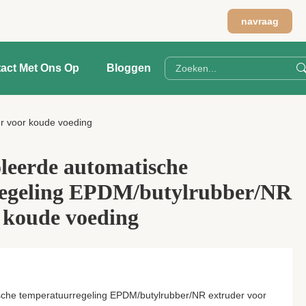
navraag
act Met Ons Op
Bloggen
r voor koude voeding
leerde automatische
egeling EPDM/butylrubber/NR
 koude voeding
che temperatuurregeling EPDM/butylrubber/NR extruder voor