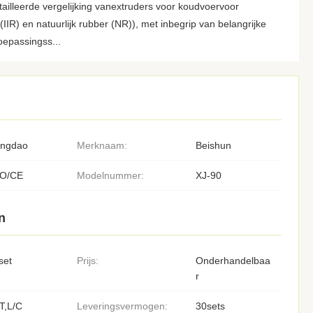
tailleerde vergelijking vanextruders voor koudvoervoor
IR) en natuurlijk rubber (NR)), met inbegrip van belangrijke
oepassingss...
ingdao
Merknaam:
Beishun
SO/CE
Modelnummer:
XJ-90
n
set
Prijs:
Onderhandelbaa
r
T,L/C
Leveringsvermogen:
30sets