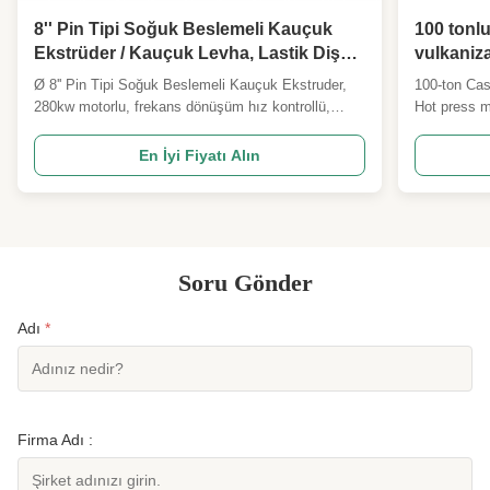
8'' Pin Tipi Soğuk Beslemeli Kauçuk
100 tonlu
Ekstrüder / Kauçuk Levha, Lastik Diş
vulkaniz
Açma Ekstrüderi
ayakkabı 
Ø 8'' Pin Tipi Soğuk Beslemeli Kauçuk Ekstruder,
100-ton Cas
kalıplama
280kw motorlu, frekans dönüşüm hız kontrollü,
Hot press m
olan dört
2500kg/h kapasiteli. Geleneksel ekstrüderlere
four-column
kıyasla %50 daha yüksek çıktı ve %35 daha düşük
Overview Ou
En İyi Fiyatı Alın
enerji tüketimi için pin tipi soğuk besleme
press is spe
teknolojisine sahiptir. ISO9001 ve CE sertifikalı,
molding of 
lastik sırtları, lastik levhalar ve sızdırmazlık şeritleri
...
için uygundur.
Soru Gönder
Adı
*
Firma Adı :