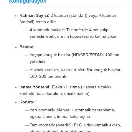
Konfigürasyon
Katman Sayısı:
2 katman (standart) veya 4 katman
(verimli) tercih edilir
4 katmanlı makine: Tek seferde 4 set kalıp
yerleştirilebilir, üretim kapasitesi iki katına çıkar
Basınç:
Yaygın kauçuk bloklar (NR/SBR/EPDM): 100 ton
yeterlidir
Yüksek sertlikte, kalın ürünler, flor kauçuk bloklar:
160–200 ton önerilir
Isıtma Yöntemi:
Elektrikli ısıtma (Hassas sıcaklık
kontrolü, basit kurulum, düşük bakım)
Kontrol:
Yarı otomatik: Manuel + otomatik zamanlama,
egzoz, basınç tutma, kalıp açma
Tam otomatik (önerilir): PLC + dokunmatik ekran,
otomatik döngü, formül depolama