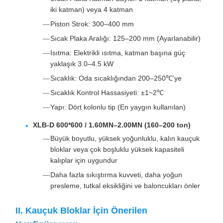
iki katman) veya 4 katman
Piston Strok: 300–400 mm
Sıcak Plaka Aralığı: 125–200 mm (Ayarlanabilir)
Isıtma: Elektrikli ısıtma, katman başına güç
yaklaşık 3.0–4.5 kW
Sıcaklık: Oda sıcaklığından 200–250℃'ye
Sıcaklık Kontrol Hassasiyeti: ±1~2℃
Yapı: Dört kolonlu tip (En yaygın kullanılan)
XLB-D 600*600 / 1.60MN–2.00MN (160–200 ton)
Büyük boyutlu, yüksek yoğunluklu, kalın kauçuk
bloklar veya çok boşluklu yüksek kapasiteli
kalıplar için uygundur
Daha fazla sıkıştırma kuvveti, daha yoğun
presleme, tutkal eksikliğini ve baloncukları önler
II. Kauçuk Bloklar İçin Önerilen