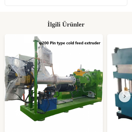
Working Layer No:
1
Maxpressure:
10-50MPa
İlgili Ürünler
Packing:
FCL/LCL
Motor Power:
OEM / DOM
Working Layer:
Özelleştirilmiş