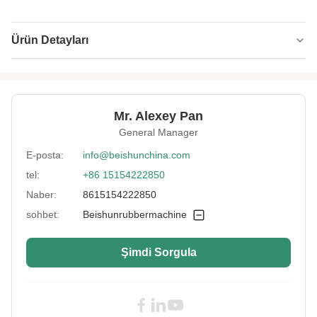
Ürün Detayları
Framematerial:
Yüksek mukavemetli çelik
Powersupply:
380V/50Hz veya Özelleştirilebilir
Mr. Alexey Pan
Heating System:
Yağ veya Buhar veya Elektrik
General Manager
Piston Stroke:
240mm
E-posta:
info@beishunchina.com
tel:
+86 15154222850
Control System:
PLC'ler
Naber:
8615154222850
Heating Mode:
Elektrik
sohbet:
Beishunrubbermachine
Mold Open Type:
2RT/3RT/4RT
Şimdi Sorgula
Character:
İtme-çekme kalıbı ile
Hs Code:
8477.8000
Working Layers:
Özelleştirilmiş