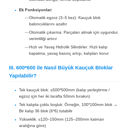
Ek Fonksiyonlar:
Otomatik egzoz (3–5 kez): Kauçuk blok
baloncuklarını azaltır
Otomatik çıkarma: Parçaları almak için uygundur,
verimliliği artırır
Hızlı ve Yavaş Hidrolik Silindirler: Hızlı kalıp
kapatma, yavaş basınç artışı, kalıpları korur
III. 600*600 ile Nasıl Büyük Kauçuk Bloklar
Yapılabilir?
Tek kauçuk blok: ≤500*500mm (kalıp yerleştirme /
egzoz için her iki tarafta 50mm bırakın)
Tek kalıpta çoklu boşluk: Örneğin, 100*100mm blok →
Bir kalıp 36 blok (6*6) tutabilir
Yükseklik: ≤120–150mm (125–200mm katman
aralığına göre)