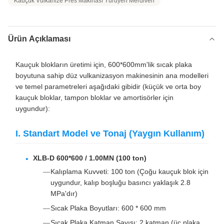
Kauçuk Vulkanize Pres Makinası Yürüyen Merdiven
Ürün Açıklaması
Kauçuk blokların üretimi için, 600*600mm'lik sıcak plaka
boyutuna sahip düz vulkanizasyon makinesinin ana modelleri
ve temel parametreleri aşağıdaki gibidir (küçük ve orta boy
kauçuk bloklar, tampon bloklar ve amortisörler için
uygundur):
I. Standart Model ve Tonaj (Yaygın Kullanım)
XLB-D 600*600 / 1.00MN (100 ton)
Kalıplama Kuvveti: 100 ton (Çoğu kauçuk blok için
uygundur, kalıp boşluğu basıncı yaklaşık 2.8
MPa'dır)
Sıcak Plaka Boyutları: 600 * 600 mm
Sıcak Plaka Katman Sayısı: 2 katman (üç plaka,