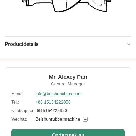
Productdetails
Boosting Mode:
Hydraulisch systeem
Overtum Moter
2.2kw
Power:
Mr. Alexey Pan
General Manager
Titling Angle:
140 graden
E-mail:
info@beishunchina.com
Advantage:
life-long
Tel.:
+86 15154222850
Application:
Verbinding van rubber
whatsappen:
8615154222850
Pinching Total
110L
Wechat:
Beishunrubbermachine
Cubage:
Control Method:
Plc-controle
Onderzoek nu