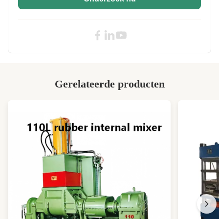
Operation Mode:
Hand/Halfautomatisch/Automatisch
Mixing Time:
6 tot 10 minuten
Color:
blauw
Discharging
Pneumatische
Method:
Gerelateerde producten
Service:
OEM-ODM-koperslabel
Frequency:
50 Hz
Rotor Type:
Twee vleugelrotor/vier vleugelrotor
High Light:
Doppelribbelrotor aangedreven
rubberkneuder
,
110kW rubberkneder
,
75 liter rubberen knetter