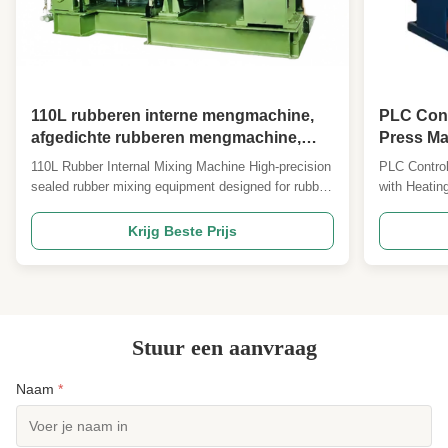
110L rubberen interne mengmachine,
PLC Cont
afgedichte rubberen mengmachine,
Press Ma
uiterst nauwkeurige mengapparatuur,
57.6kw×2
110L Rubber Internal Mixing Machine High-precision
PLC Control
rubber- en kunststofmengselmachine
Manual
sealed rubber mixing equipment designed for rubber
with Heati
and plastic mixture applications with advanced
PLC Or Man
temperature control and material flow optimization.
Vulcanizing
Krijg Beste Prijs
Manufacturer Expertise Qingdao Beishun
options wit
Environmental Protection Technology Co., Ltd.
(Less than 
specializes in ...
accommodat
Stuur een aanvraag
Naam
*