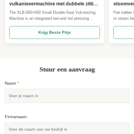
vulkaniseermachine met dubbele zitting
stoomve
- One-stop dubbele eenheid rubberen
The XLB-500×500 Small Double-Seat Vulcanizing
Flat rubber 
hete pers - 50 ton / 80 ton dubbelassige
Machine is an integrated two-unit hot pressing
or steam he
vlakbedpers
system featuring twin hydraulic cylinders for stable
produced by
operation. With a platen size of 500×500 mm and
equipment u
Krijg Beste Prijs
two clamping force options (50-ton and 80-ton), this
rubber produ
compact, efficient machine is ideal for compression
research, p
...
Stuur een aanvraag
Naam
*
Firmanaam: