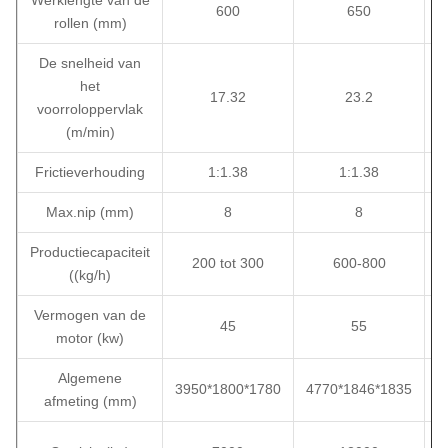
Werklengte van de
600
650
rollen (mm)
De snelheid van
het
17.32
23.2
voorroloppervlak
(m/min)
Frictieverhouding
1:1.38
1:1.38
Max.nip (mm)
8
8
Productiecapaciteit
200 tot 300
600-800
((kg/h)
Vermogen van de
45
55
motor (kw)
Algemene
3950*1800*1780
4770*1846*1835
5
afmeting (mm)