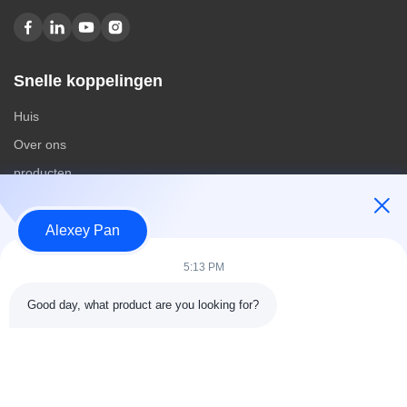
Snelle koppelingen
Huis
Over ons
producten
Contacteer ons
Alexey Pan
Categorieën
5:13 PM
Rubberen vulcaniseerpersmachine
Good day, what product are you looking for?
Rubber het Mengen zich Molenmachine
Batch Off Rubber Koelmachine
Motorfietsbanden maken
rubberknedermachine