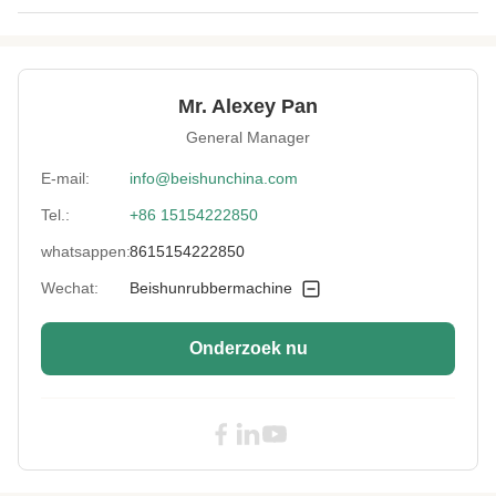
Control System:
PLC programma systeem
Applied Tire
minder dan 1200mm
Diameter:
Mr. Alexey Pan
General Manager
Cooling Way:
Waterkoeling
E-mail:
info@beishunchina.com
Three Kind Bush:
Nylon de StruikKogellager van Bush /Copper
Tel.:
+86 15154222850
Rolls:
Gekoeld Gietijzerbroodje
whatsappen:
8615154222850
Wechat:
Beishunrubbermachine
Applicable
Fabriek
Industries:
Onderzoek nu
Processing
Afvalband
Material:
Processing
Productie van rubberpoeder
Method: